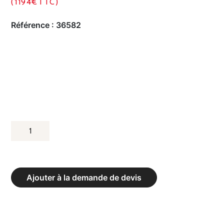
(1194€TTC)
Référence :
36582
QUANTITÉ
DE
BANC
DE
Ajouter à la demande de devis
DÉVELOPPÉ
COUCHÉ
AVEC