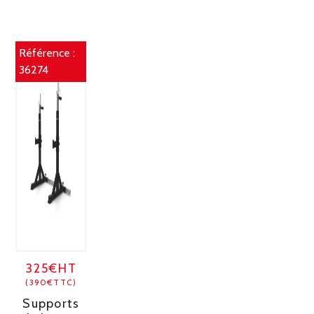
Référence :
36274
325€HT
(390€TTC)
Supports