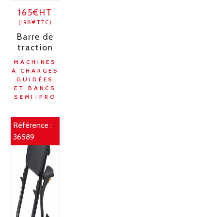
165€HT
(198€TTC)
Barre de
traction
MACHINES
À CHARGES
GUIDÉES
ET BANCS
SEMI-PRO
Référence :
36589