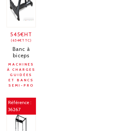
545€HT
(654€TTC)
Banc à
biceps
MACHINES
À CHARGES
GUIDÉES
ET BANCS
SEMI-PRO
Référence :
36267