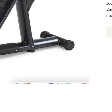
sou
Dim
ma
Q
D
B
À
BI