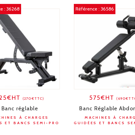
e :
36268
Référence :
36586
25€HT
575€HT
(270€TTC)
(690€TT
Banc réglable
Banc Réglable Abdo
CHINES À CHARGES
MACHINES À CHAR
S ET BANCS SEMI-PRO
GUIDÉES ET BANCS SE