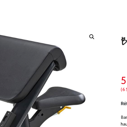
B
(6
Ré
Ban
hau