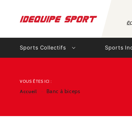
Panneau de gestion des cookies
C
Sports Collectifs
Sports In
VOUS ÊTES ICI :
Banc à biceps
Accueil