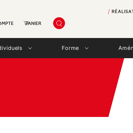
RÉALISA
OMPTE
PANIER
dividuels
Forme
Amén