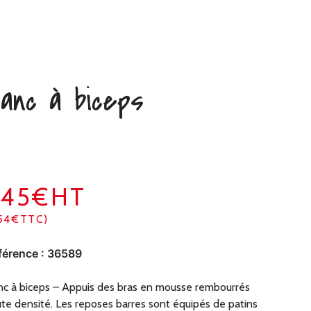
anc à biceps
545€HT
54€TTC)
férence :
36589
c à biceps – Appuis des bras en mousse rembourrés
te densité. Les reposes barres sont équipés de patins