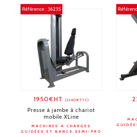
Référence :
36235
Référenc
1950€HT
2
(2340€TTC)
Presse à jambe à chariot
mobile XLine
MA
GUIDÉE
MACHINES À CHARGES
GUIDÉES ET BANCS SEMI-PRO