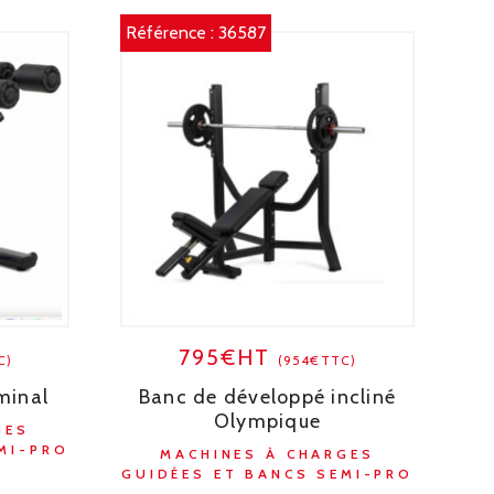
Référence :
36587
795€HT
C)
(954€TTC)
minal
Banc de développé incliné
Olympique
GES
MI-PRO
MACHINES À CHARGES
GUIDÉES ET BANCS SEMI-PRO