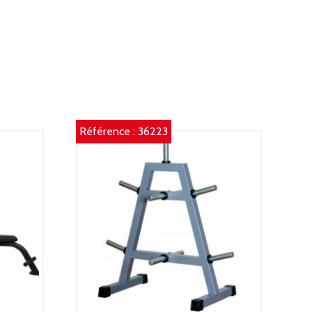
Référence :
36223