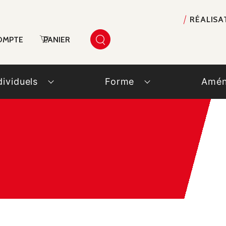
RÉALISA
OMPTE
PANIER
dividuels
Forme
Amén