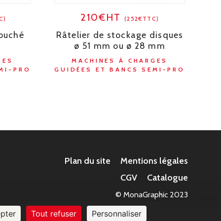
210€HT
C)
(252€TTC)
ouché
Râtelier de stockage disques
ø 51 mm ou ø 28 mm
GES
MACHINES À CHARGES
MI-PRO
GUIDÉES ET BANCS SEMI-PRO
Plan du site
Mentions légales
CGV
Catalogue
© MonaGraphic 2023
pter
Tout refuser
Personnaliser