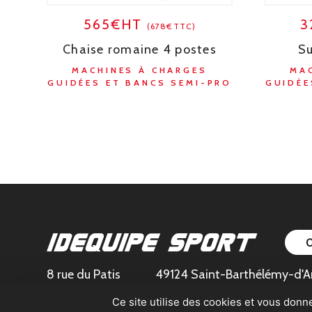
565€HT
3
(678€TTC)
Chaise romaine 4 postes
Su
MACHINES À CHARGES
MA
GUIDÉES ET BANCS SEMI-PRO
GUIDÉE
8 rue du Patis
49124 Saint-Barthélémy-d'A
Ce site utilise des cookies et vous donn