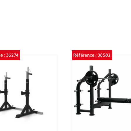
e :
36274
Référence :
36582