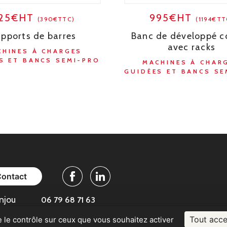
25€HT
995€HT
(390€TTC)
(1194€TT
pports de barres
Banc de développé c
avec racks
CHINES À CHARGES
S ET BANCS SEMI-PRO
MACHINES À CHAR
GUIDÉES ET BANCS SE
Contact
Facebook
Linkedin
njou
06 79 68 71 63
Tout acce
e le contrôle sur ceux que vous souhaitez activer