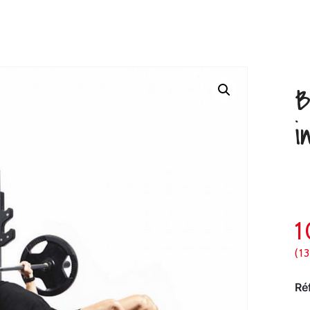
B
i
(1
Ré