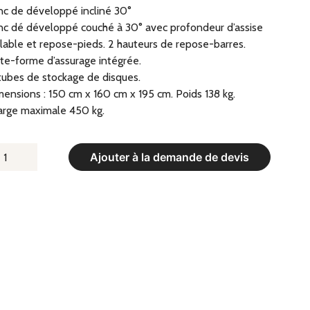
c de développé incliné 30°
c dé développé couché à 30° avec profondeur d’assise
lable et repose-pieds. 2 hauteurs de repose-barres.
te-forme d’assurage intégrée.
tubes de stockage de disques.
ensions : 150 cm x 160 cm x 195 cm. Poids 138 kg.
arge maximale 450 kg.
UANTITÉ
Ajouter à la demande de devis
E
ANC
E
ÉVELOPPÉ
CLINÉ
°