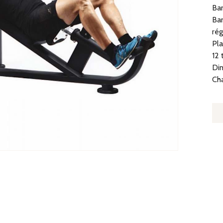
Ban
Ban
rég
Pla
12 
Dim
Ch
Q
D
B
D
D
IN
30