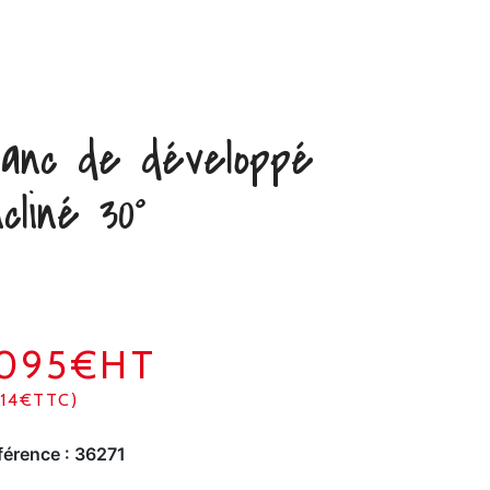
anc de développé
ncliné 30°
1095€HT
314€TTC)
férence :
36271