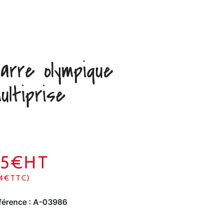
arre olympique
ultiprise
95€HT
14€TTC)
férence :
A-03986