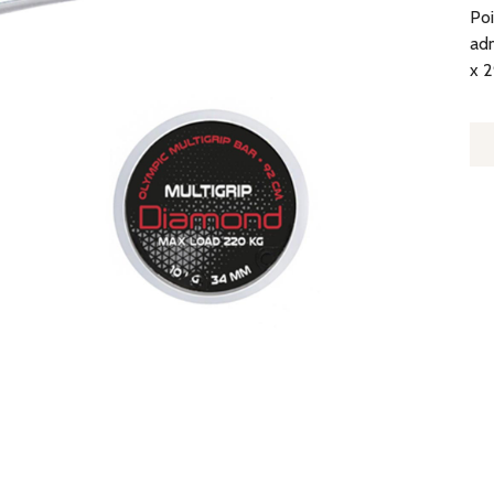
Poi
adm
x 2
Q
D
B
O
MU