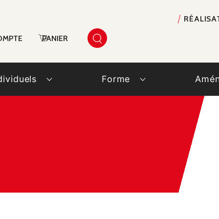
RÉALISA
OMPTE
PANIER
dividuels
Forme
Amén