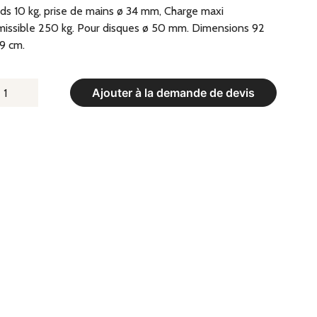
ds 10 kg, prise de mains ø 34 mm, Charge maxi
issible 250 kg. Pour disques ø 50 mm. Dimensions 92
9 cm.
UANTITÉ
Ajouter à la demande de devis
E
ARRE
LYMPIQUE
LTIPRISE