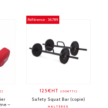
Référence :
36789
125€HT
C)
(150€TTC)
ier
Safety Squat Bar (copie)
ène –
HALTÈRES