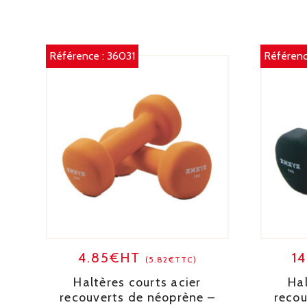
Référence :
36031
Référenc
4.85€HT
1
(5.82€TTC)
Haltères courts acier
Hal
recouverts de néoprène –
recou