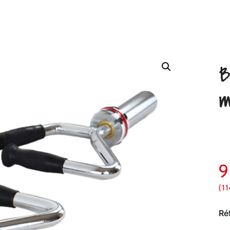
B
m
(1
Ré