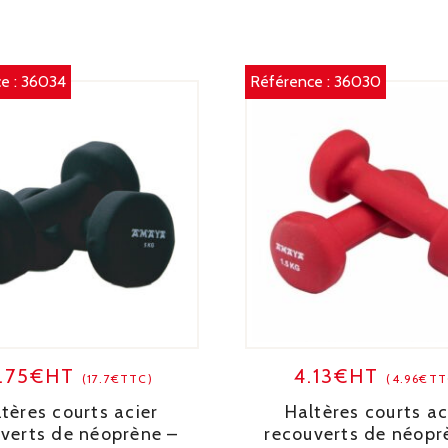
e :
36034
Référence :
36030
4.75€HT
4.13€HT
(17.7€TTC)
(4.96€TT
tères courts acier
Haltères courts ac
verts de néoprène –
recouverts de néopr