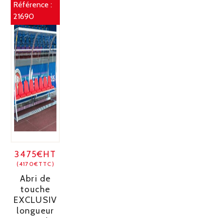
Référence :
21690
3475€HT
(4170€TTC)
Abri de
touche
EXCLUSIV
longueur