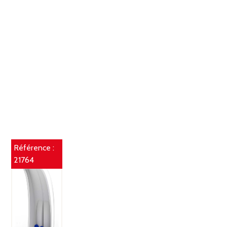
Référence :
21764