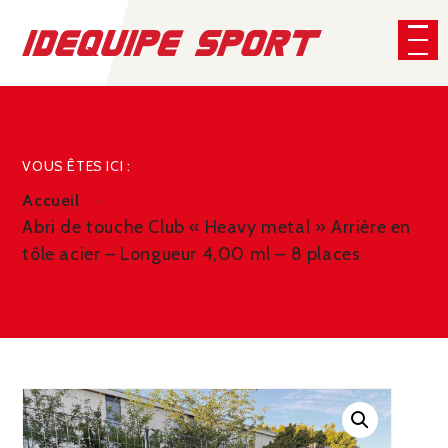
Panneau de gestion des cookies
CHERCHER
VOUS ÊTES ICI :
Accueil
Abri de touche Club « Heavy metal » Arrière en
tôle acier – Longueur 4,00 ml – 8 places