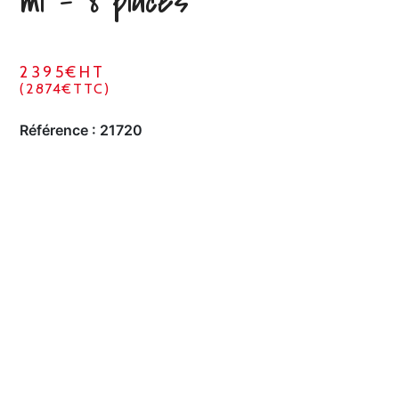
ml – 8 places
2395€HT
(2874€TTC)
Référence :
21720