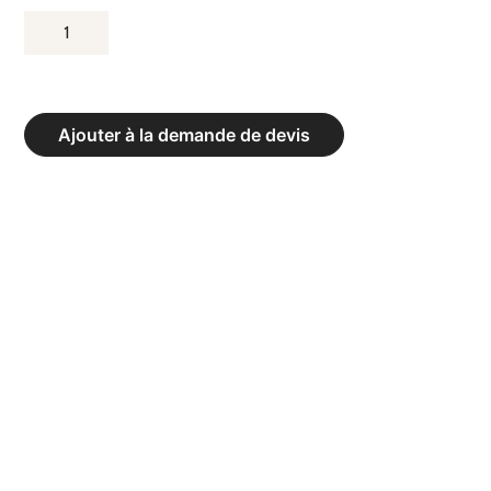
QUANTITÉ
DE
ABRI
DE
Ajouter à la demande de devis
TOUCHE
CLUB
«
HEAVY
METAL
»
ARRIÈRE
EN
TÔLE
ACIER
-