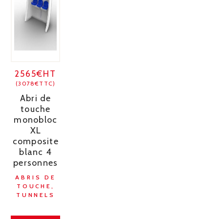
2565€HT
(3078€TTC)
Abri de
touche
monobloc
XL
composite
blanc 4
personnes
ABRIS DE
TOUCHE,
TUNNELS