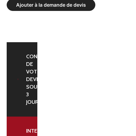
DE
Ajouter à la demande de devis
TOUCHE
EXCLUSIV
LONGUEUR
2,5
ML
CONFIRMATION
DE
VOTRE
DEVIS
SOUS
3
JOURS
INTERLOCUTEUR