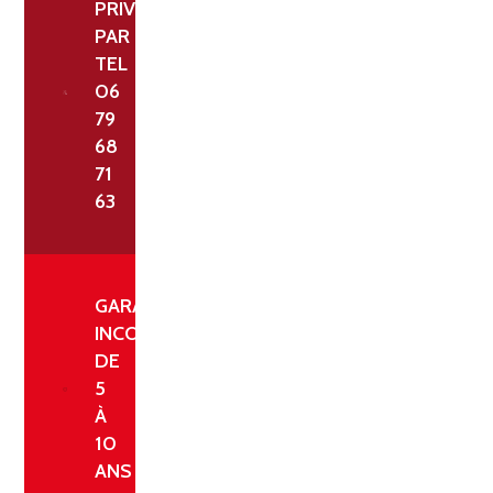
PRIVILÉGIÉ
PAR
TEL
06
79
68
71
63
GARANTIE
INCONDITIONNELLE
DE
5
À
10
ANS