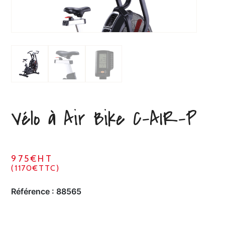
Vélo à Air Bike C-AIR-P
975€HT
(1170€TTC)
Référence :
88565