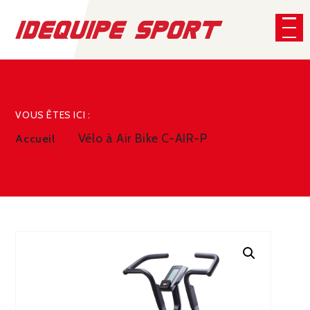
Panneau de gestion des cookies
CHERCHER
VOUS ÊTES ICI :
Vélo à Air Bike C-AIR-P
Accueil