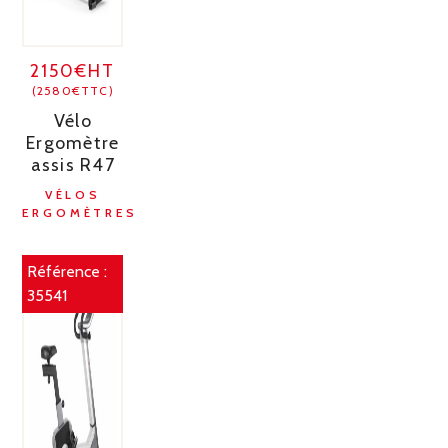
2150€HT
(2580€TTC)
Vélo
Ergomètre
assis R47
VÉLOS
ERGOMÈTRES
Référence :
35541