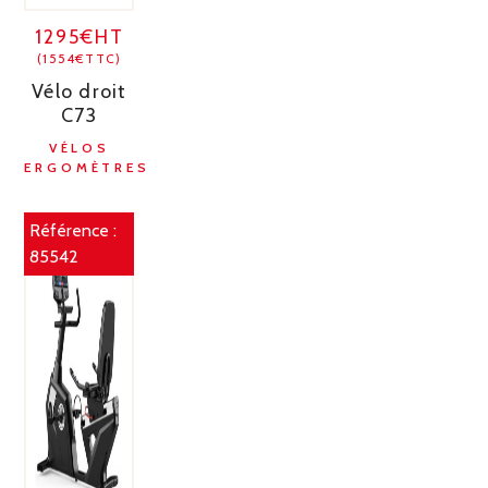
1295€HT
(1554€TTC)
Vélo droit
C73
VÉLOS
ERGOMÈTRES
Référence :
85542