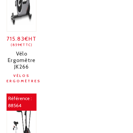
715.83€HT
(859€TTC)
Vélo
Ergomètre
JK266
VÉLOS
ERGOMÈTRES
Référence :
88564