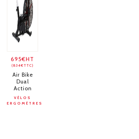
695€HT
(834€TTC)
Air Bike
Dual
Action
VÉLOS
ERGOMÈTRES