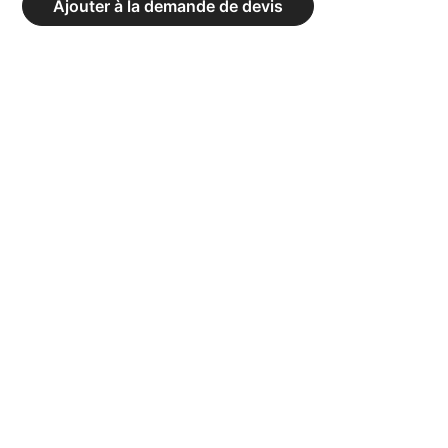
Ajouter à la demande de devis
AIR
BIKE
C-
AIR-
P