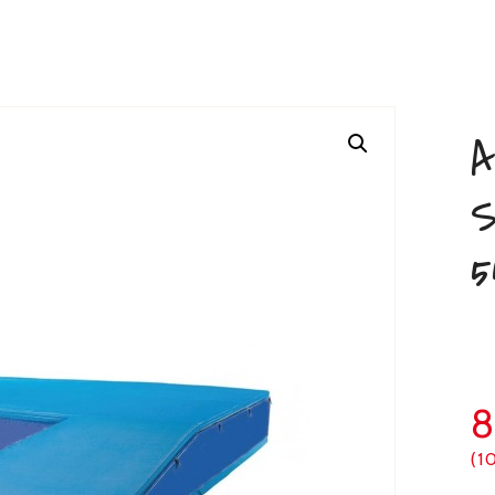
A
S
5
(1