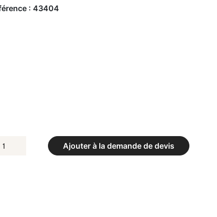
férence :
43404
UANTITÉ
Ajouter à la demande de devis
E
RE
E
AUT
ERCHE