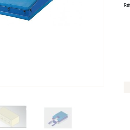
Ré
Q
D
AI
D
S
P