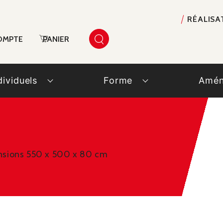
RÉALISA
OMPTE
PANIER
dividuels
Forme
Amén
nsions 550 x 500 x 80 cm