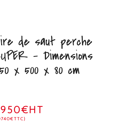
ire de saut perche
UPER – Dimensions
50 x 500 x 80 cm
8950€HT
0740€TTC)