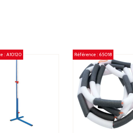
e :
A10120
Référence :
65018