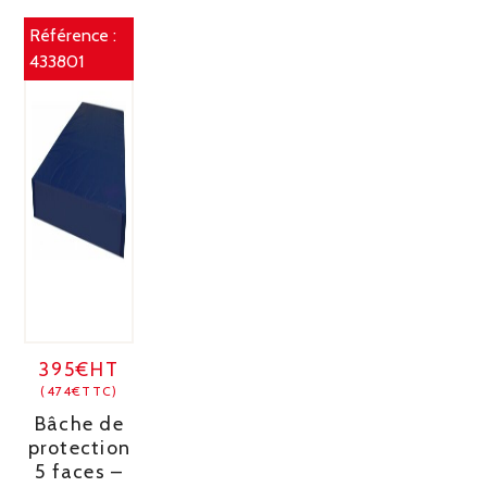
Référence :
433801
395€HT
(474€TTC)
Bâche de
protection
5 faces –