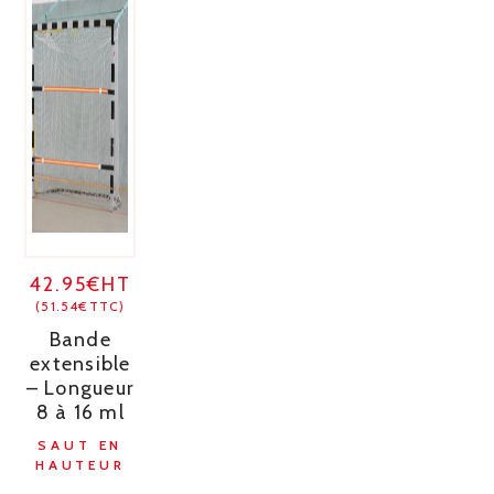
42.95€HT
(51.54€TTC)
Bande
extensible
– Longueur
8 à 16 ml
SAUT EN
HAUTEUR