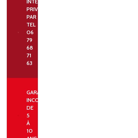
INTERLOCUTEUR
PRIVILÉGIÉ
PAR
TEL
06
79
68
71
63
GARANTIE
INCONDITIONNELLE
DE
5
À
10