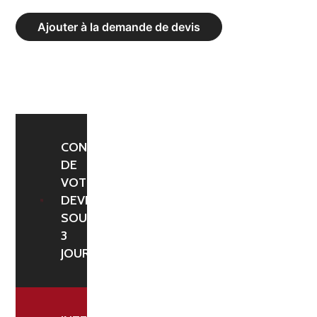
POUR
Ajouter à la demande de devis
MATELAS
DE
SAUT
SCOLAIRE
500X400X50CM
EN
CONFIRMATION
DE
TOILE
VOTRE
ENDUITE
DEVIS
PVC
SOUS
TARPAULIN
3
JOURS