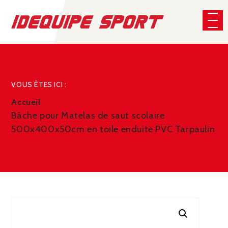
Panneau de gestion des cookies
CHERCHER
VOUS ÊTES ICI :
Accueil
Bâche pour Matelas de saut scolaire
500x400x50cm en toile enduite PVC Tarpaulin