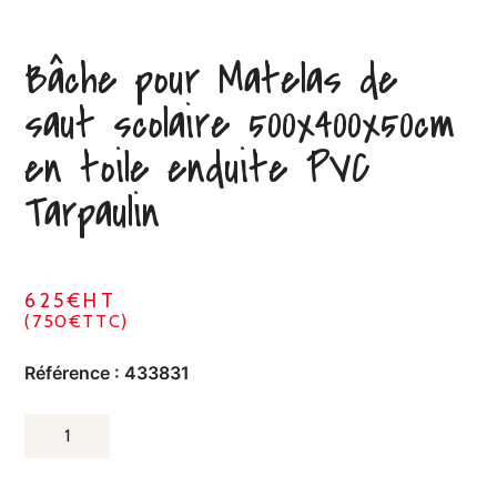
Bâche pour Matelas de
saut scolaire 500x400x50cm
en toile enduite PVC
Tarpaulin
625€HT
(750€TTC)
Référence :
433831
QUANTITÉ
DE
BÂCHE