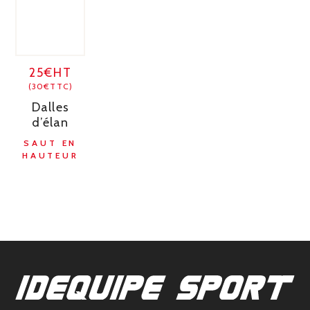
25€HT
(30€TTC)
Dalles
d’élan
SAUT EN
HAUTEUR