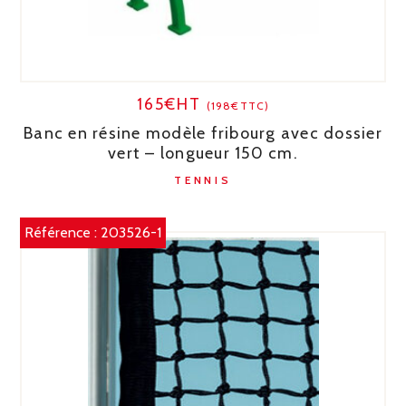
165€HT
(198€TTC)
Banc en résine modèle fribourg avec dossier
vert – longueur 150 cm.
TENNIS
Référence :
203526-1