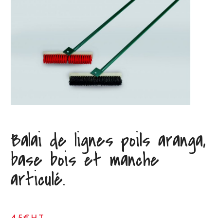
Balai de lignes poils aranga,
base bois et manche
articulé.
45€HT