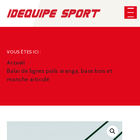
Panneau de gestion des cookies
CHERCHER
VOUS ÊTES ICI :
Accueil
Balai de lignes poils aranga, base bois et
manche articulé.