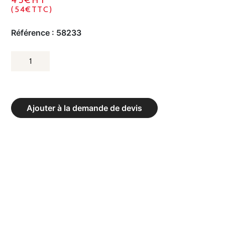
(54€TTC)
Référence :
58233
QUANTITÉ
DE
BALAI
DE
Ajouter à la demande de devis
LIGNES
POILS
ARANGA,
BASE
BOIS
ET
MANCHE
ARTICULÉ.