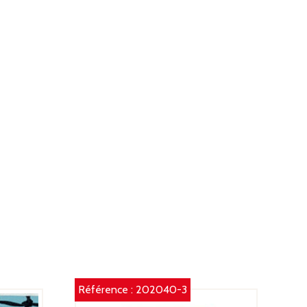
YNTHÉTIQUE,
ASE
IS
T
ANCHE
UR
ÂSSIS
T
OIGNÉES
LUMINIUM
Référence :
202040-3