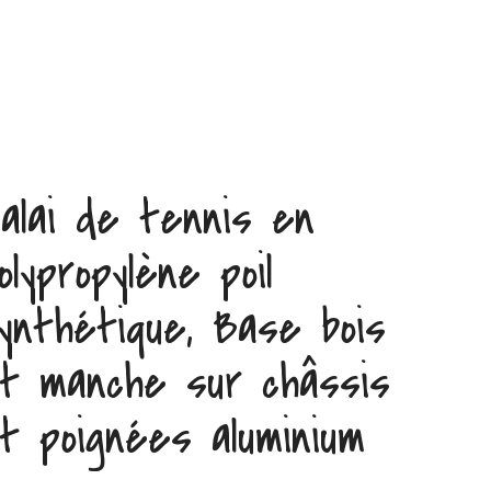
alai de tennis en
olypropylène poil
ynthétique, Base bois
t manche sur châssis
t poignées aluminium