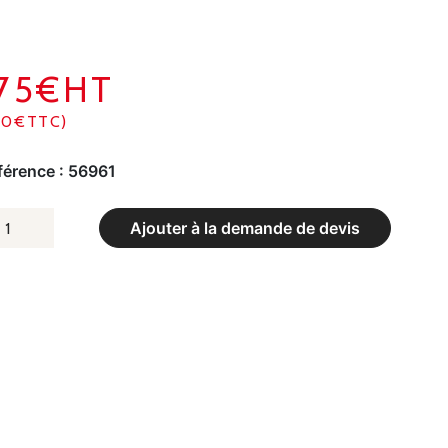
175€HT
10€TTC)
férence :
56961
UANTITÉ
Ajouter à la demande de devis
E
LAI
E
ENNIS
N
OLYPROPYLÈNE
IL