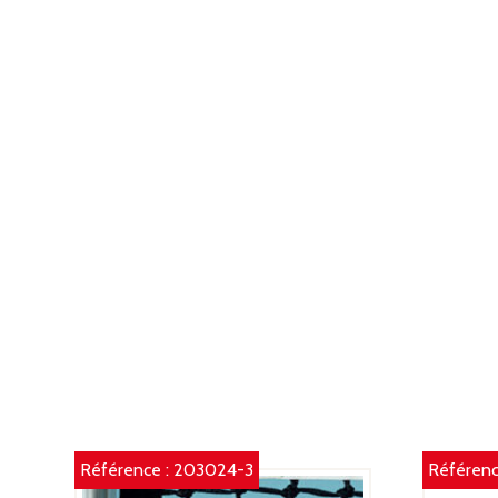
Référence :
203024-3
Référenc