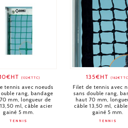
110€HT
135€HT
(132€TTC)
(162€TTC
de tennis avec noeuds
Filet de tennis avec 
double rang, bandage
sans double rang, b
 70 mm, longueur de
haut 70 mm, longue
13,50 ml, câble acier
câble 13,50 ml, câble
gainé 5 mm.
gainé 5 mm.
TENNIS
TENNIS