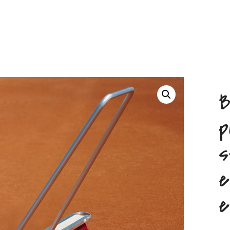
B
p
s
e
e