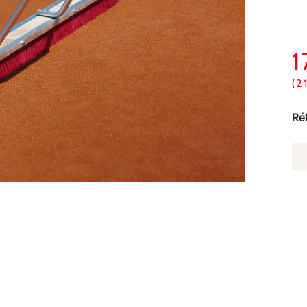
(2
Ré
Q
D
BA
D
T
E
P
PO