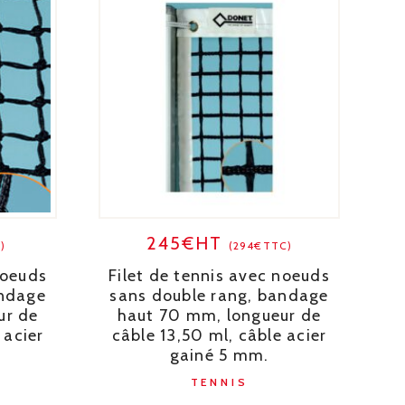
245€HT
)
(294€TTC)
noeuds
Filet de tennis avec noeuds
andage
sans double rang, bandage
ur de
haut 70 mm, longueur de
 acier
câble 13,50 ml, câble acier
gainé 5 mm.
TENNIS