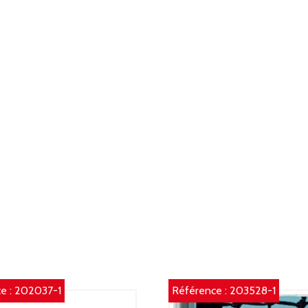
S
B
BO
E
M
S
CH
E
P
A
e :
202037-1
Référence :
203528-1