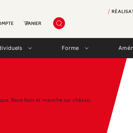
RÉALISA
OMPTE
PANIER
dividuels
Forme
Amén
ique, Base bois et manche sur châssis