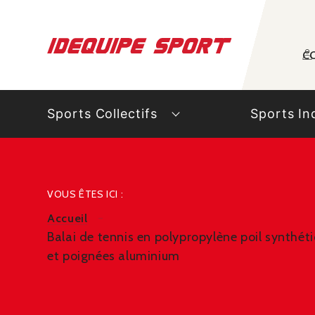
Panneau de gestion des cookies
C
Sports Collectifs
Sports In
VOUS ÊTES ICI :
Accueil
Balai de tennis en polypropylène poil synthét
et poignées aluminium