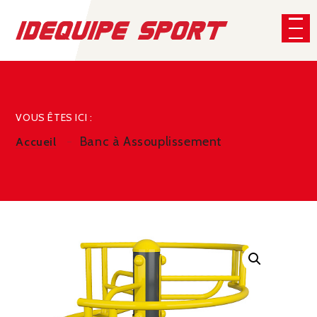
Panneau de gestion des cookies
CHERCHER
VOUS ÊTES ICI :
Banc à Assouplissement
Accueil