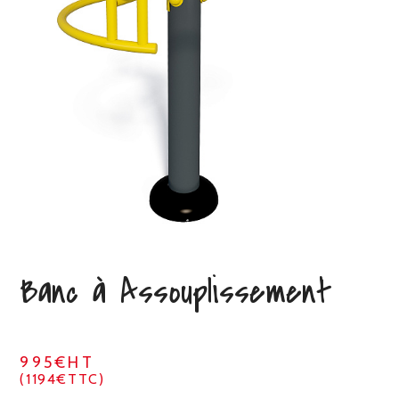
Banc à Assouplissement
995€HT
(1194€TTC)