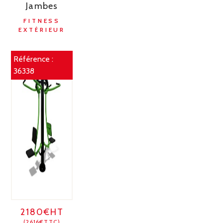
Jambes
FITNESS
EXTÉRIEUR
Référence :
36338
2180€HT
(2616€TTC)