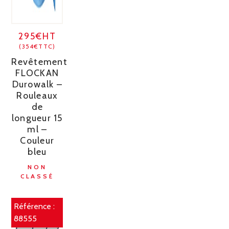
295€HT
(354€TTC)
Revêtement
FLOCKAN
Durowalk –
Rouleaux
de
longueur 15
ml –
Couleur
bleu
NON
CLASSÉ
Référence :
88555