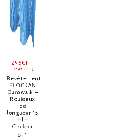
295€HT
(354€TTC)
Revêtement
FLOCKAN
Durowalk –
Rouleaux
de
longueur 15
ml –
Couleur
gris