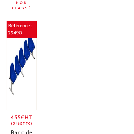
NON
CLASSÉ
Référence :
29490
455€HT
(546€TTC)
Banc de