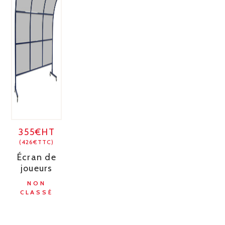
355€HT
(426€TTC)
Écran de
joueurs
NON
CLASSÉ