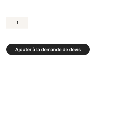
QUANTITÉ
DE
BANC
DE
Ajouter à la demande de devis
JOUEURS
AVEC
ASSISES
COQUES
4
PLACES