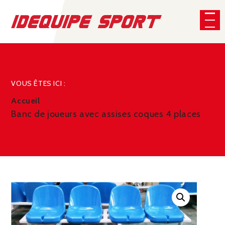
Panneau de gestion des cookies
CHERCHER
VOUS ÊTES ICI :
Accueil
Banc de joueurs avec assises coques 4 places