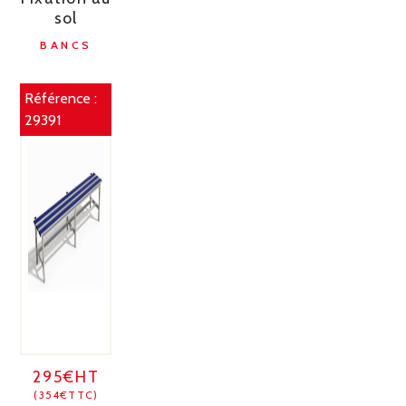
sol
BANCS
Référence :
29391
295€HT
(354€TTC)