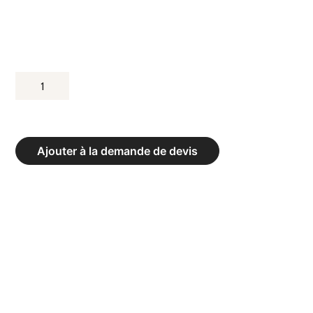
QUANTITÉ
DE
BANC
DE
Ajouter à la demande de devis
VESTIAIRE
MURAL
DOUBLE
INTÉGRAL
EXCLUSIV
AVEC
PORTE
PAQUETS