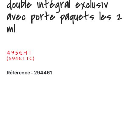
double intégral exclusiv
avec porte paquets les 2
ml
495€HT
(594€TTC)
Référence :
294461