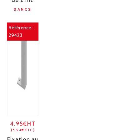
de 2 ml.
BANCS
Référence :
29423
4.95€HT
(5.94€TTC)
Fixation au