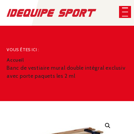
Panneau de gestion des cookies
CHERCHER
VOUS ÊTES ICI :
Accueil
Banc de vestiaire mural double intégral exclusiv
avec porte paquets les 2 ml