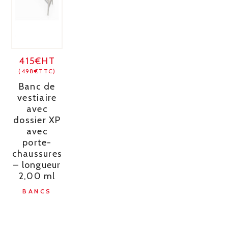
415€HT
(498€TTC)
Banc de
vestiaire
avec
dossier XP
avec
porte-
chaussures
– longueur
2,00 ml
BANCS