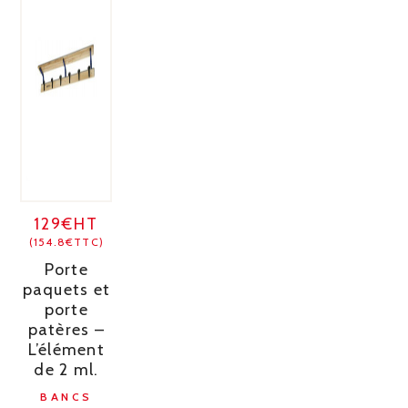
129€HT
(154.8€TTC)
Porte
paquets et
porte
patères –
L’élément
de 2 ml.
BANCS