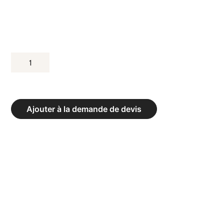
QUANTITÉ
DE
BANC
DE
Ajouter à la demande de devis
VESTIAIRE
MURAL
INTÉGRAL
«EXCLUSIF
ALU»
AVEC
PORTE-