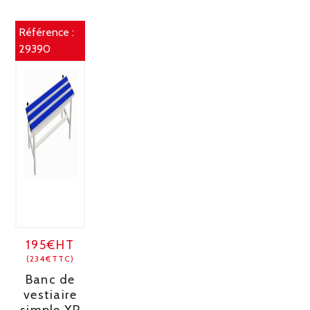
Référence :
29390
195€HT
(234€TTC)
Banc de
vestiaire