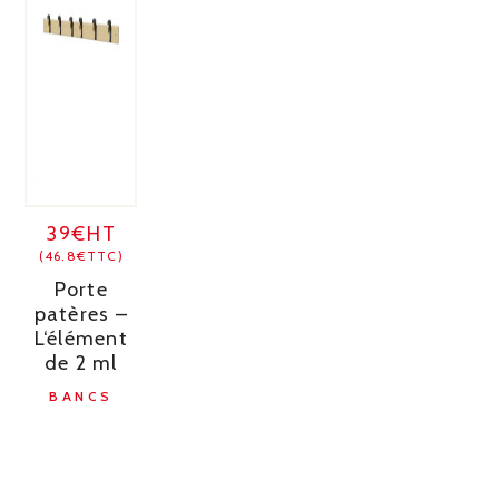
39€HT
(46.8€TTC)
Porte
patères –
L‘élément
de 2 ml
BANCS