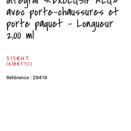
Intégral «EXCLUSIF ALU»
avec porte-chaussures et
porte paquet – Longueur
2,00 ml
515€HT
(618€TTC)
Référence :
29419