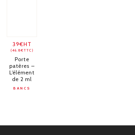
39€HT
(46.8€TTC)
Porte
patères –
L‘élément
de 2 ml
BANCS