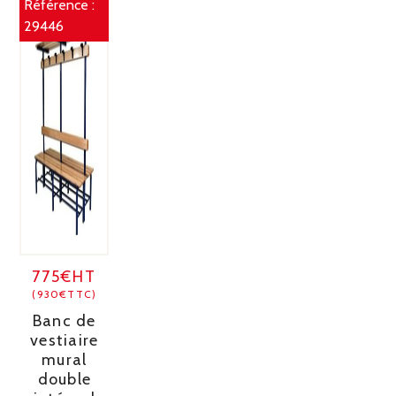
Référence :
29446
775€HT
(930€TTC)
Banc de
vestiaire
mural
double