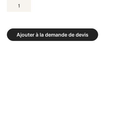
QUANTITÉ
DE
BANC
DE
Ajouter à la demande de devis
VESTIAIRE
SIMPLE
EXCLUSIV
SANS
DOSSIER
-
LE
BANC
DE
1
ML