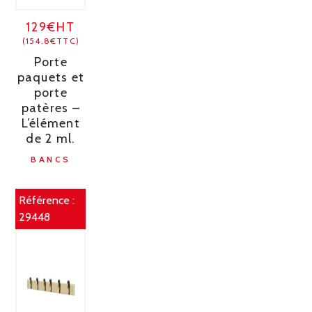
129€HT
(154.8€TTC)
Porte
paquets et
porte
patères –
L’élément
de 2 ml.
BANCS
Référence :
29448