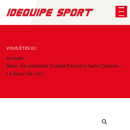
Panneau de gestion des cookies
CHERCHER
VOUS ÊTES ICI :
Accueil
Banc de vestiaire Simple Exclusiv Sans Dossier –
Le banc de 1 ml