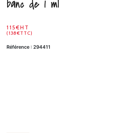
banc de 1 ml
115€HT
(138€TTC)
Référence :
294411