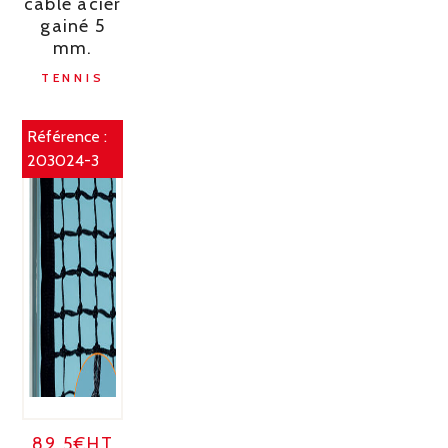
câble acier
gainé 5
mm.
TENNIS
Référence :
203024-3
89.5€HT