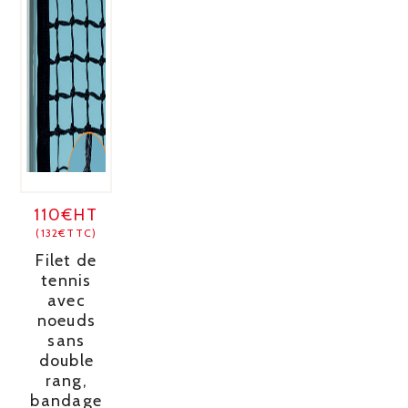
110€HT
(132€TTC)
Filet de
tennis
avec
noeuds
sans
double
rang,
bandage