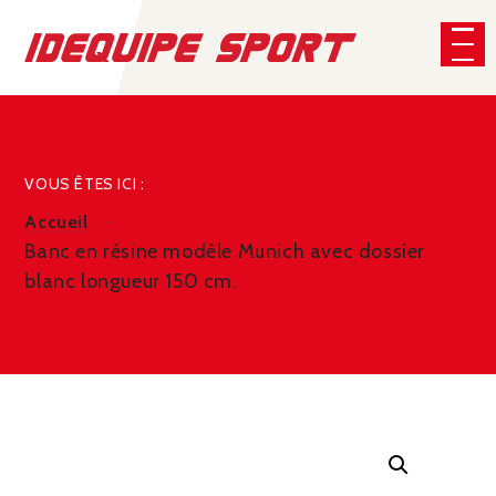
Panneau de gestion des cookies
CHERCHER
VOUS ÊTES ICI :
Accueil
Banc en résine modèle Munich avec dossier
blanc longueur 150 cm.