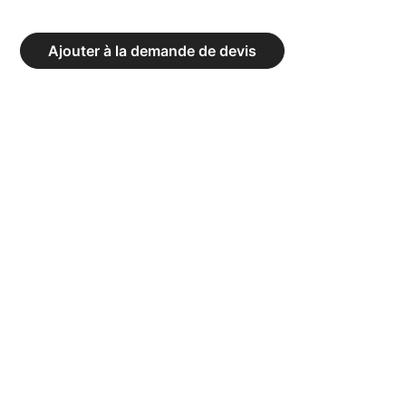
BANC
EN
Ajouter à la demande de devis
RÉSINE
MODÈLE
MUNICH
AVEC
DOSSIER
BLANC
LONGUEUR
150
CM.