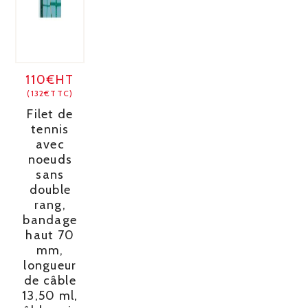
110€HT
(132€TTC)
Filet de
tennis
avec
noeuds
sans
double
rang,
bandage
haut 70
mm,
longueur
de câble
13,50 ml,