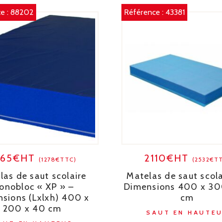
e :
88202
Référence :
43381
065€HT
2110€HT
(1278€TTC)
(2532€T
las de saut scolaire
Matelas de saut scola
onobloc « XP » –
Dimensions 400 x 30
sions (Lxlxh) 400 x
cm
200 x 40 cm
SAUT EN HAUTE