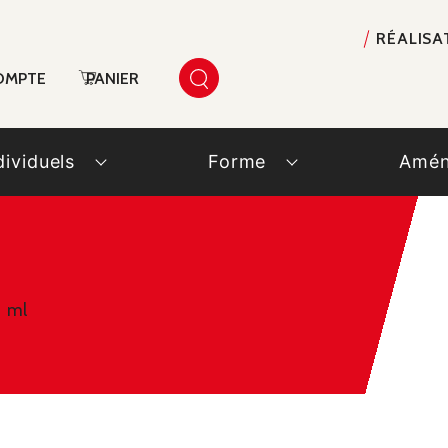
RÉALISA
OMPTE
PANIER
dividuels
Forme
Amén
6 ml