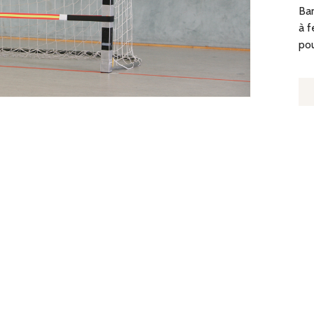
Ban
à f
pou
Q
D
B
E
-
L
8
À
16
M