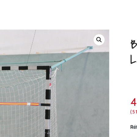
B
L
4
(5
Ré