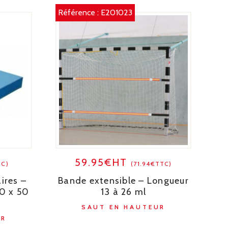
Référence :
E201023
59.95€HT
TC)
(71.94€TTC)
ires –
Bande extensible – Longueur
0 x 50
13 à 26 ml
SAUT EN HAUTEUR
UR