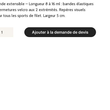
de extensible – Longueur 8 à 16 ml : bandes élastiques
ermetures velcro aux 2 extrémités. Repères visuels
r tous les sports de filet. Largeur 5 cm.
UANTITÉ
Ajouter à la demande de devis
E
ANDE
XTENSIBLE
ONGUEUR
L