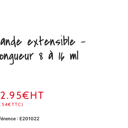
ande extensible –
ongueur 8 à 16 ml
2.95€HT
1.54€TTC)
férence :
E201022