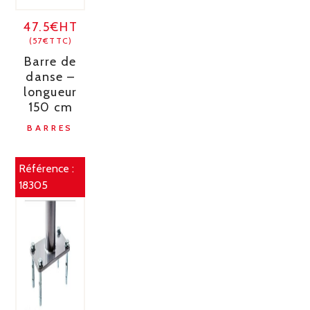
47.5€HT
(57€TTC)
Barre de
danse –
longueur
150 cm
BARRES
Référence :
18305