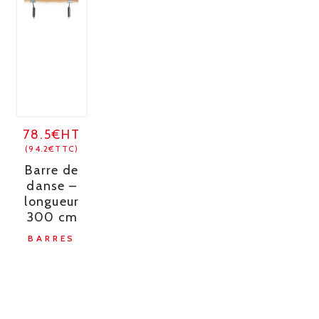
78.5€HT
(94.2€TTC)
Barre de
danse –
longueur
300 cm
BARRES