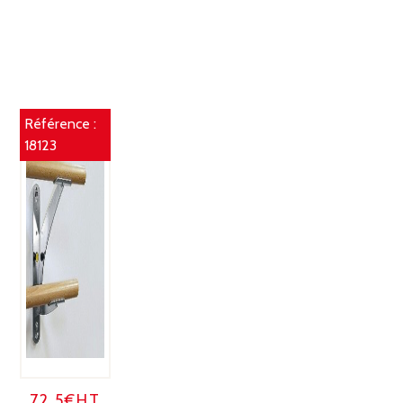
Référence :
18123
72.5€HT