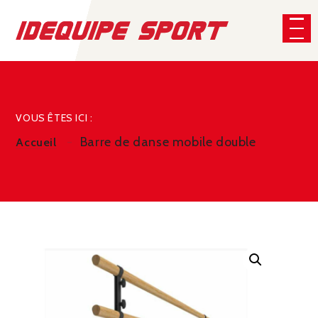
Panneau de gestion des cookies
CHERCHER
VOUS ÊTES ICI :
Barre de danse mobile double
Accueil