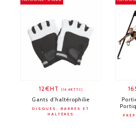
12€HT
1
(14.4€TTC)
Gants d’haltérophilie
Porti
Porti
DISQUES, BARRES ET
HALTÈRES
PRÉ