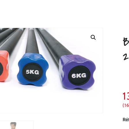
B
2
1
(1
Ré