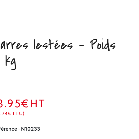
arres lestées – Poids
 kg
3.95€HT
6.74€TTC)
férence :
N10233