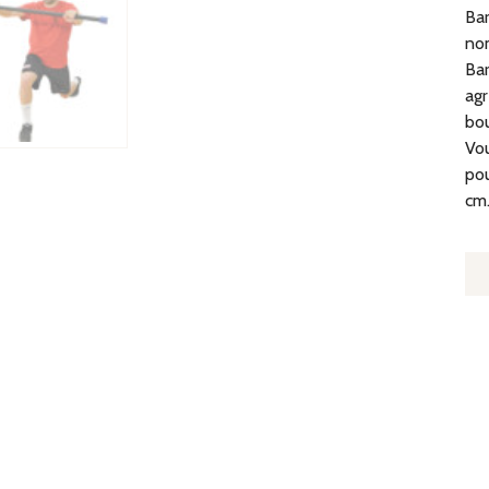
Bar
nom
Bar
agr
bou
Vo
pou
cm
Q
D
B
L
-
P
2