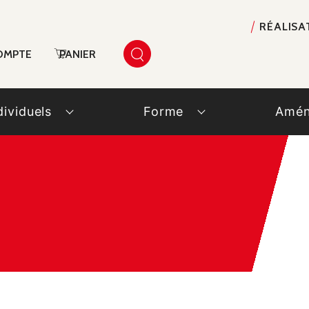
RÉALISA
OMPTE
PANIER
dividuels
Forme
Amén