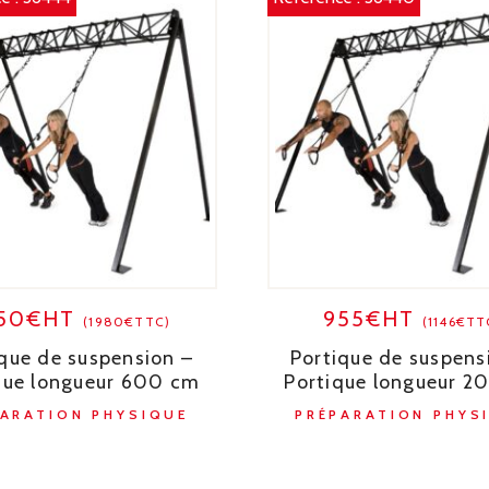
650€HT
955€HT
(1980€TTC)
(1146€TT
que de suspension –
Portique de suspens
que longueur 600 cm
Portique longueur 2
PARATION PHYSIQUE
PRÉPARATION PHYS