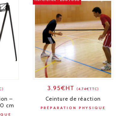
3.95€HT
C)
(4.74€TTC)
ion –
Ceinture de réaction
00 cm
PRÉPARATION PHYSIQUE
IQUE