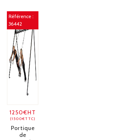
Référence :
36442
1250€HT
(1500€TTC)
Portique
de