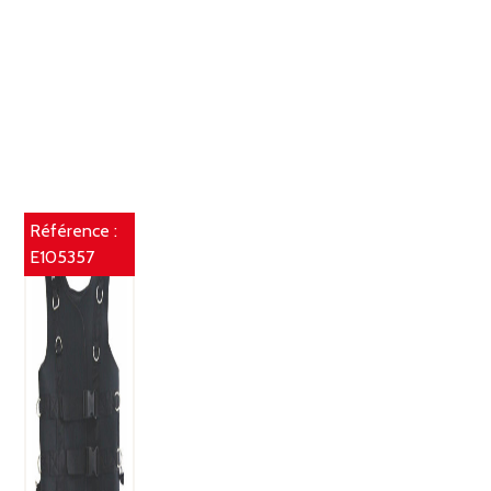
Référence :
E105357