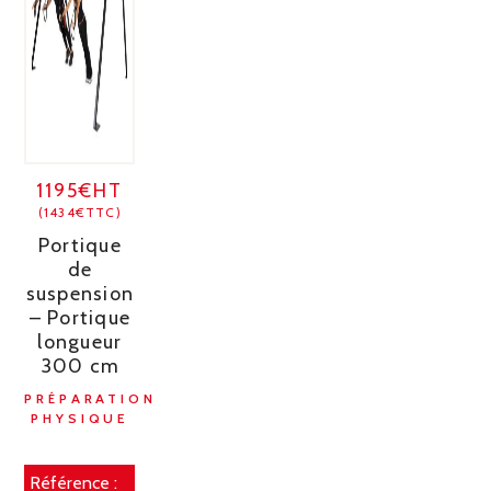
1195€HT
(1434€TTC)
Portique
de
suspension
– Portique
longueur
300 cm
PRÉPARATION
PHYSIQUE
Référence :