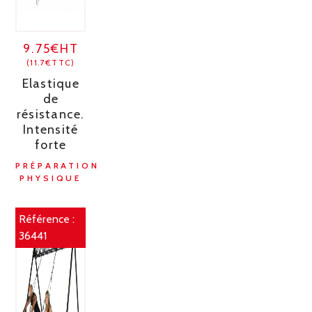
9.75€HT
(11.7€TTC)
Elastique
de
résistance.
Intensité
forte
PRÉPARATION
PHYSIQUE
Référence :
36441