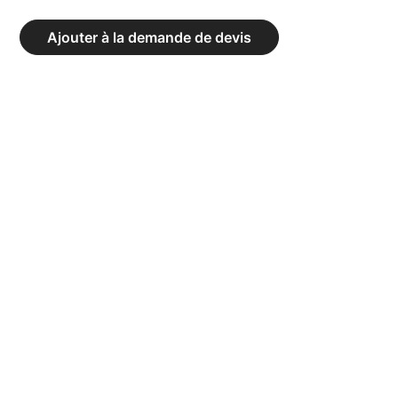
BARRES
LESTÉES
Ajouter à la demande de devis
XP
-
ENSEMBLE
4,5
KG