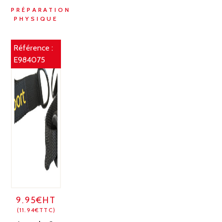
PRÉPARATION
PHYSIQUE
Référence :
E984075
9.95€HT
(11.94€TTC)