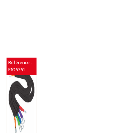
Référence :
E105351