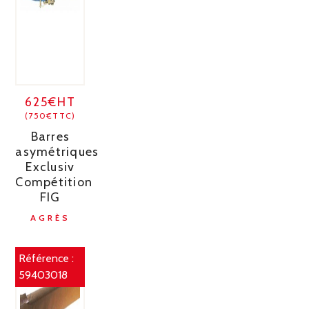
625€HT
(750€TTC)
Barres
asymétriques
Exclusiv
Compétition
FIG
AGRÈS
Référence :
59403018