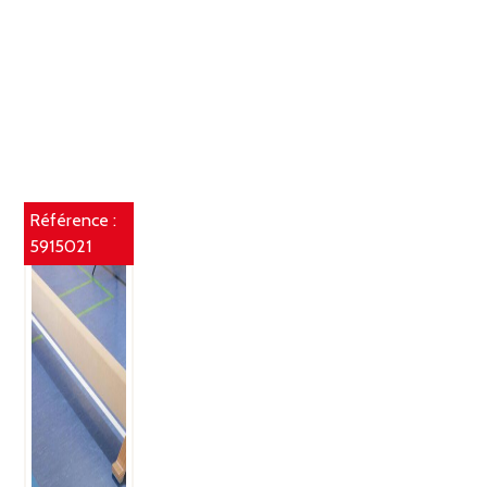
Référence :
5915021