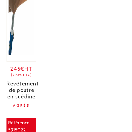
245€HT
(294€TTC)
Revêtement
de poutre
en suédine
AGRÈS
Référence :
5915022