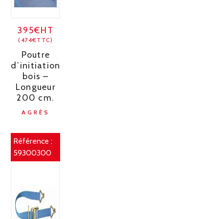
395€HT
(474€TTC)
Poutre
d’initiation
bois –
Longueur
200 cm.
AGRÈS
Référence :
59300300