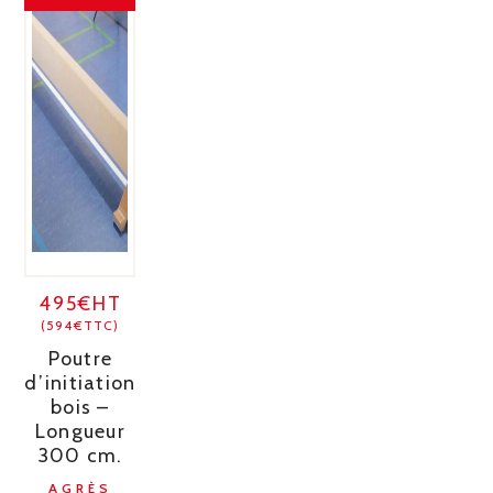
495€HT
(594€TTC)
Poutre
d’initiation
bois –
Longueur
300 cm.
AGRÈS