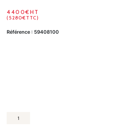
4400€HT
(5280€TTC)
Référence :
59408100
QUANTITÉ
DE
BARRES