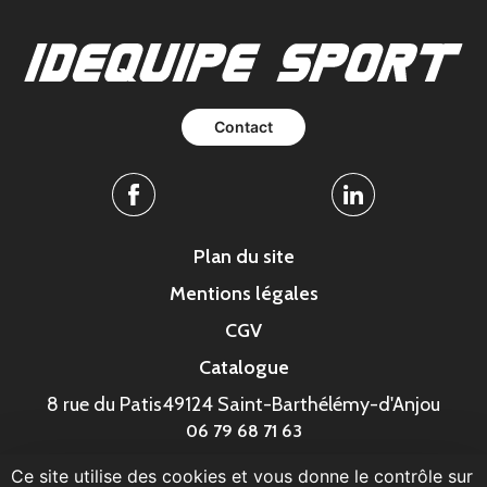
Contact
Facebook
Linkedin
Plan du site
Mentions légales
CGV
Catalogue
8 rue du Patis
49124 Saint-Barthélémy-d'Anjou
06 79 68 71 63
Ce site utilise des cookies et vous donne le contrôle sur
© MonaGraphic 2023