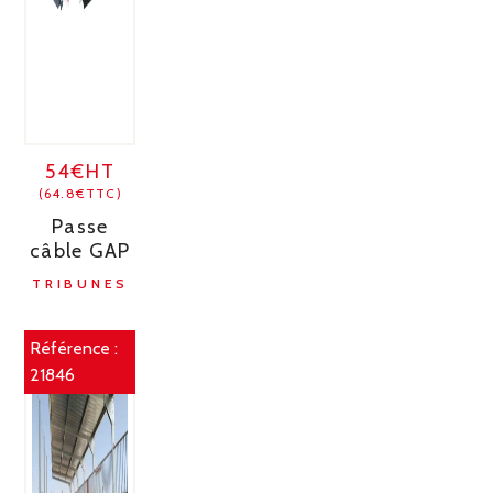
54€HT
(64.8€TTC)
Passe
câble GAP
TRIBUNES
Référence :
21846