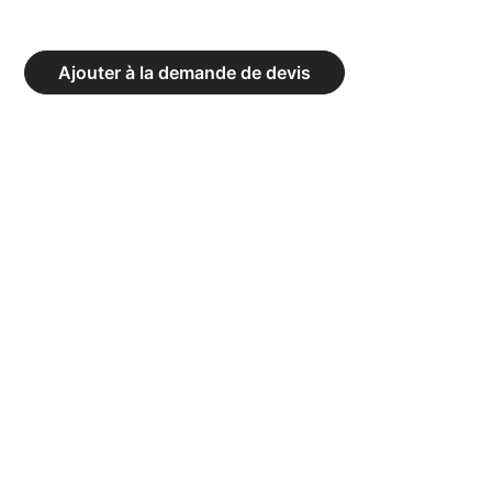
BARRIÈRE
DE
Ajouter à la demande de devis
SÉCURITÉ
MOVIT
200
CM