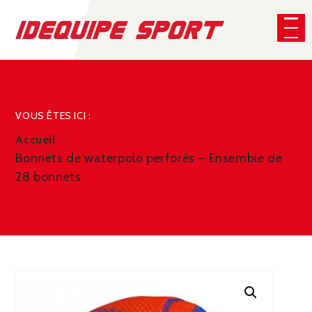
Panneau de gestion des cookies
CHERCHER
VOUS ÊTES ICI :
Accueil
Bonnets de waterpolo perforés – Ensemble de
28 bonnets