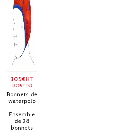
305€HT
(366€TTC)
Bonnets de
waterpolo
–
Ensemble
de 28
bonnets