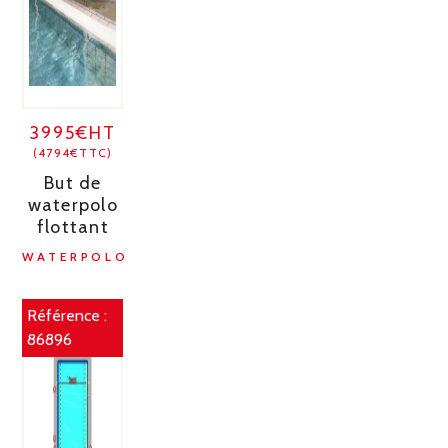
3995€HT
(4794€TTC)
But de
waterpolo
flottant
WATERPOLO
Référence :
86896