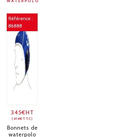
WATERPOLO
Référence :
86888
345€HT
(414€TTC)
Bonnets de
waterpolo