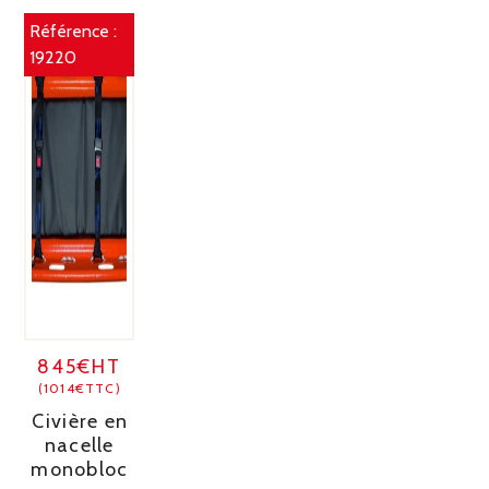
Référence :
19220
845€HT
(1014€TTC)
Civière en
nacelle
monobloc