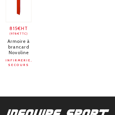
815€HT
(978€TTC)
Armoire à
brancard
Novoline
INFIRMERIE,
SECOURS