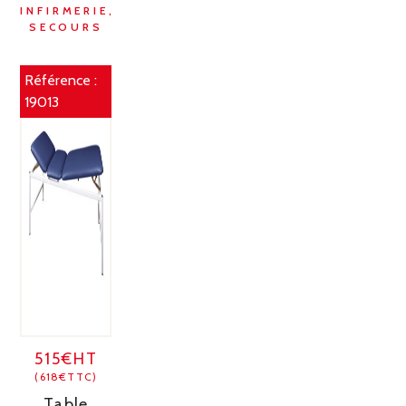
INFIRMERIE,
SECOURS
Référence :
19013
515€HT
(618€TTC)
Table