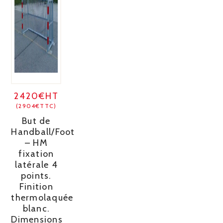
2420€HT
(2904€TTC)
But de
Handball/Foot
– HM
fixation
latérale 4
points.
Finition
thermolaquée
blanc.
Dimensions