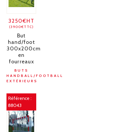
3250€HT
(3900€TTC)
But
hand/foot
300x200cm
en
fourreaux
BUTS
HANDBALL/FOOTBALL
EXTÉRIEURS
Référence :
88043