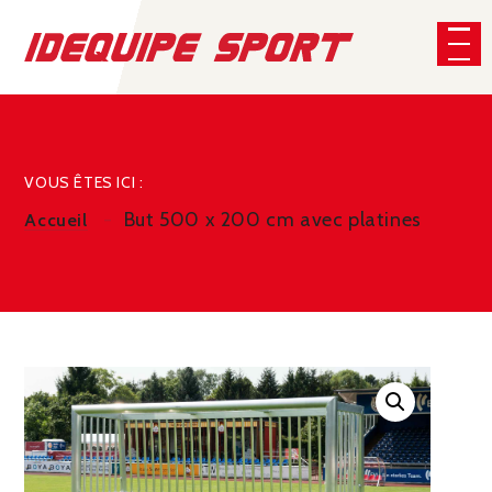
Panneau de gestion des cookies
CHERCHER
VOUS ÊTES ICI :
But 500 x 200 cm avec platines
Accueil