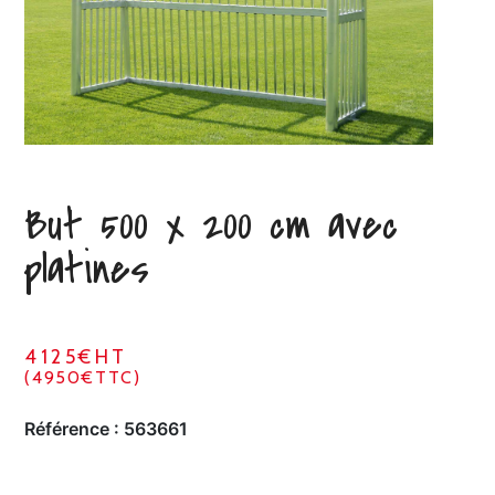
But 500 x 200 cm avec
platines
4125€HT
(4950€TTC)
Référence :
563661