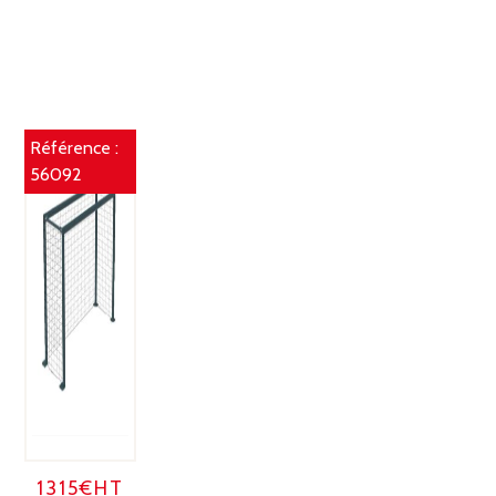
Référence :
56092
1315€HT