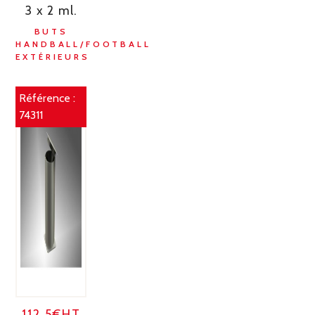
3 x 2 ml.
BUTS
HANDBALL/FOOTBALL
EXTÉRIEURS
Référence :
74311
112.5€HT