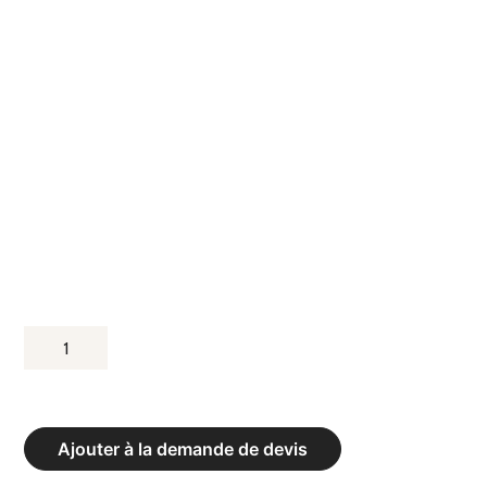
QUANTITÉ
DE
BUT
500
Ajouter à la demande de devis
X