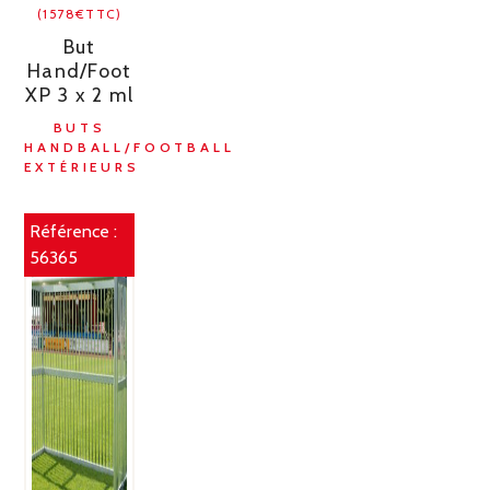
(1578€TTC)
But
Hand/Foot
XP 3 x 2 ml
BUTS
HANDBALL/FOOTBALL
EXTÉRIEURS
Référence :
56365