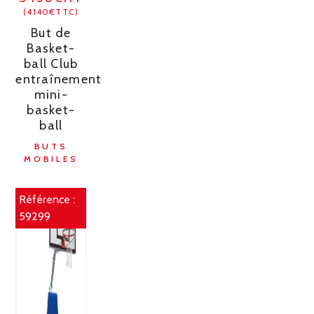
(4140€TTC)
But de
Basket-
ball Club
entraînement
mini-
basket-
ball
BUTS
MOBILES
Référence :
59299