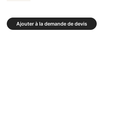
DE
BUT
DE
Ajouter à la demande de devis
BASKET-
BALL
CLUB
MOBILE
FIBA
NIVEAU
3