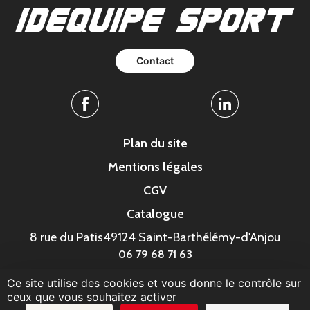
Contact
Facebook
Linkedin
Plan du site
Mentions légales
CGV
Catalogue
8 rue du Patis
49124 Saint-Barthélémy-d'Anjou
06 79 68 71 63
Ce site utilise des cookies et vous donne le contrôle sur
© MonaGraphic 2023
ceux que vous souhaitez activer