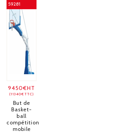
59281
9450€HT
(11340€TTC)
But de
Basket-
ball
compétition
mobile