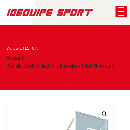
Panneau de gestion des cookies
CHERCHER
VOUS ÊTES ICI :
Accueil
But de Basket-ball Club mobile FIBA Niveau 3