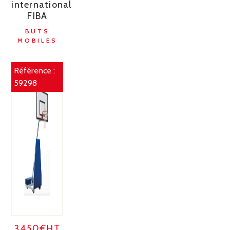
international
FIBA
BUTS
MOBILES
Référence :
59298
3450€HT