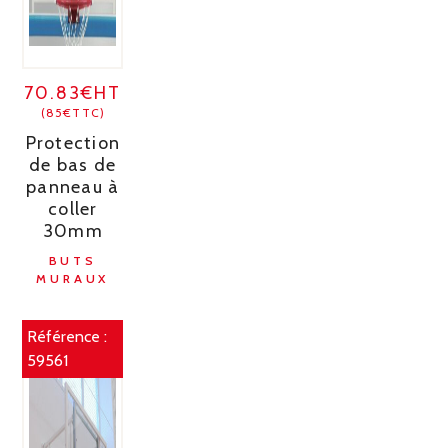
70.83€HT
(85€TTC)
Protection
de bas de
panneau à
coller
30mm
BUTS
MURAUX
Référence :
59561