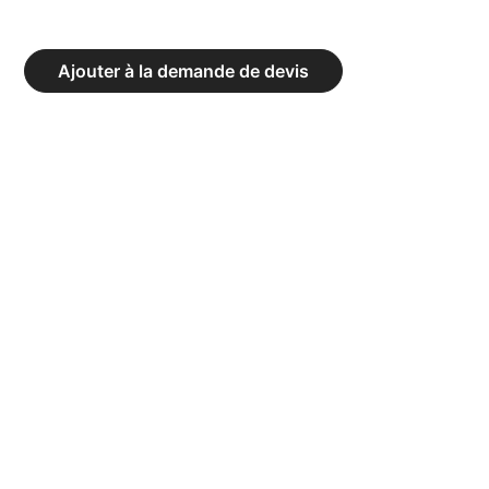
BUT
DE
Ajouter à la demande de devis
BASKET-
BALL
MURAL
À
HAUTEUR
FIXE
-
PANNEAU
RECTANGULAIRE
ET
CERCLE
RENFORCÉ
EN1270