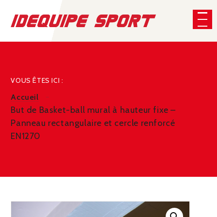
Panneau de gestion des cookies
CHERCHER
VOUS ÊTES ICI :
Accueil
But de Basket-ball mural à hauteur fixe –
Panneau rectangulaire et cercle renforcé
EN1270