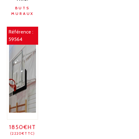
BUTS
MURAUX
Référence :
59564
1850€HT
(2220€TTC)