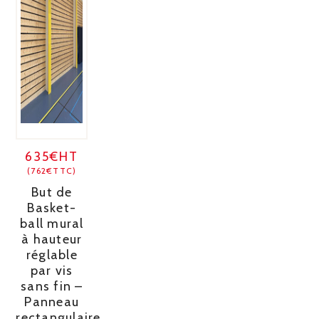
635€HT
(762€TTC)
But de
Basket-
ball mural
à hauteur
réglable
par vis
sans fin –
Panneau
rectangulaire