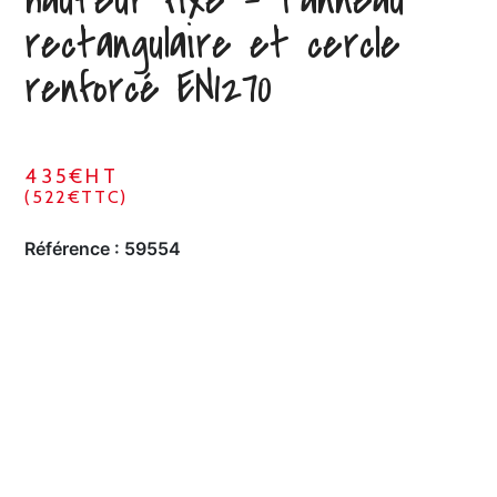
rectangulaire et cercle
renforcé EN1270
435€HT
(522€TTC)
Référence :
59554