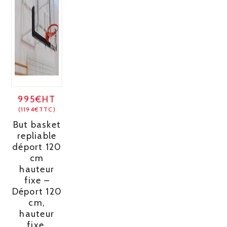
995€HT
(1194€TTC)
But basket
repliable
déport 120
cm
hauteur
fixe –
Déport 120
cm,
hauteur
fixe.