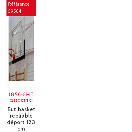
Référence :
59564
1850€HT
(2220€TTC)
But basket
repliable
déport 120
cm