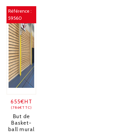
Référence :
59560
655€HT
(786€TTC)
But de
Basket-
ball mural