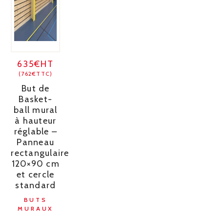
635€HT
(762€TTC)
But de
Basket-
ball mural
à hauteur
réglable –
Panneau
rectangulaire
120×90 cm
et cercle
standard
BUTS
MURAUX