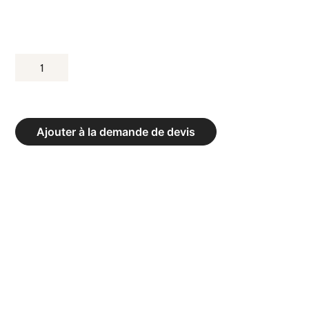
QUANTITÉ
DE
BUT
DE
Ajouter à la demande de devis
BASKET-
BALL
MURAL
À
HAUTEUR
RÉGLABLE
-
PANNEAU