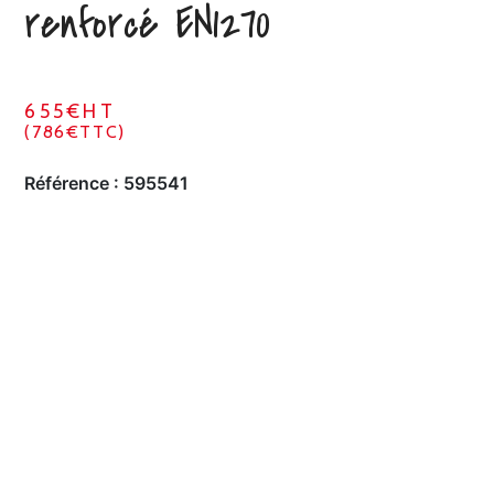
renforcé EN1270
655€HT
(786€TTC)
Référence :
595541