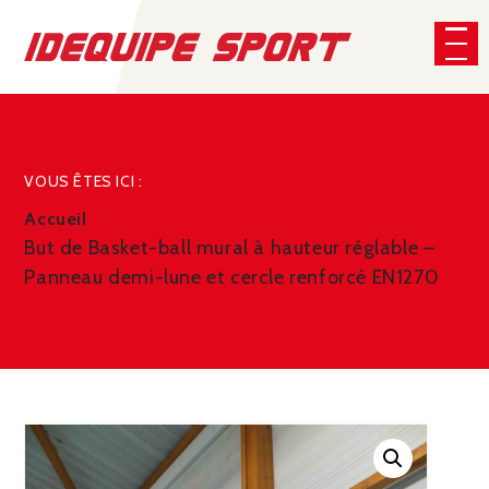
Panneau de gestion des cookies
CHERCHER
VOUS ÊTES ICI :
Accueil
But de Basket-ball mural à hauteur réglable –
Panneau demi-lune et cercle renforcé EN1270