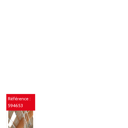
Référence :
594653