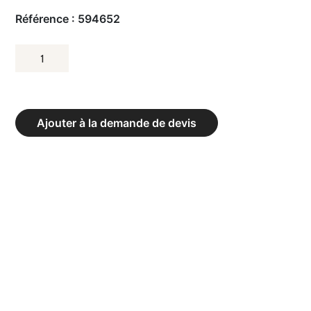
Référence :
594652
QUANTITÉ
DE
BUT
DE
Ajouter à la demande de devis
BASKETBALL
DOUBLE
TÊTE
COMPLET
PANNEAU
CERCLE
FILET
FINITION
THERMO