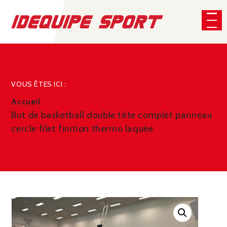
Panneau de gestion des cookies
CHERCHER
VOUS ÊTES ICI :
Accueil
But de basketball double tête complet panneau
cercle filet finition thermo laquée