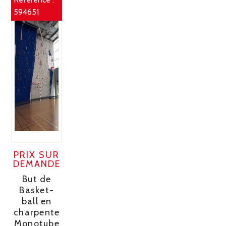
594651
PRIX SUR
DEMANDE
But de
Basket-
ball en
charpente
Monotube