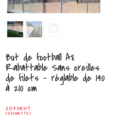
But de football A8
Rabattable Sans oreilles
de filets – réglable de 140
à 210 cm
2095€HT
(2514€TTC)