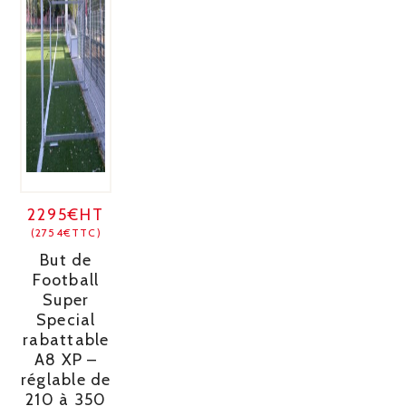
2295€HT
(2754€TTC)
But de
Football
Super
Special
rabattable
A8 XP –
réglable de
210 à 350