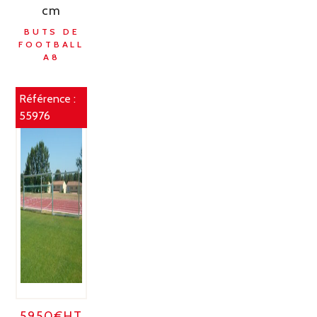
cm
BUTS DE
FOOTBALL
A8
Référence :
55976
5950€HT