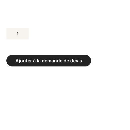
QUANTITÉ
DE
BUT
DE
Ajouter à la demande de devis
FOOTBALL
A8
RABATTABLE
SANS
OREILLES
DE
FILETS
-