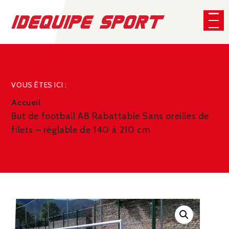
Panneau de gestion des cookies
CHERCHER
VOUS ÊTES ICI :
Accueil
But de football A8 Rabattable Sans oreilles de
filets – réglable de 140 à 210 cm