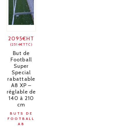
2095€HT
(2514€TTC)
But de
Football
Super
Special
rabattable
A8 XP –
réglable de
140 à 210
cm
BUTS DE
FOOTBALL
A8