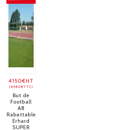
4150€HT
(4980€TTC)
But de
Football
A8
Rabattable
Erhard
SUPER