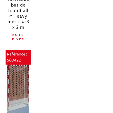
but de
handball
« Heavy
metal » 3
x 2 m
BUTS
FIXES
Référence :
560422