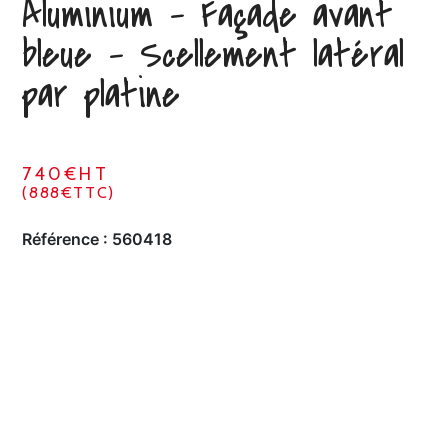
Aluminium – Façade avant
bleue – Scellement latéral
par platine
740€HT
(888€TTC)
Référence :
560418