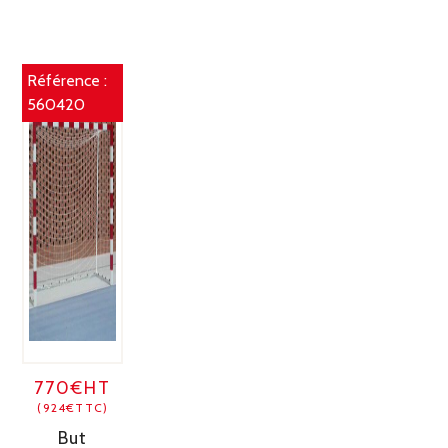
Référence :
560420
770€HT
(924€TTC)
But