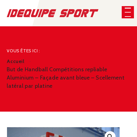
Panneau de gestion des cookies
CHERCHER
VOUS ÊTES ICI :
Accueil
But de Handball Compétitions repliable
Aluminium – Façade avant bleue – Scellement
latéral par platine