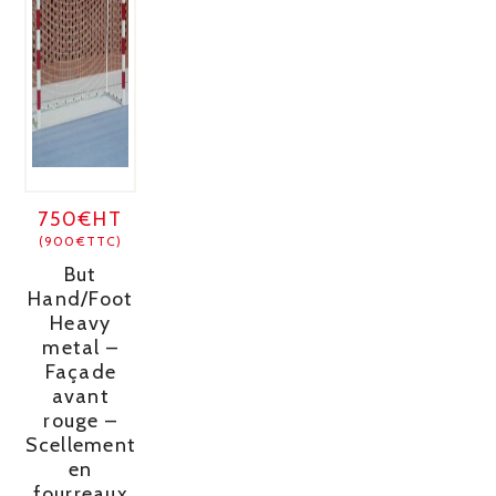
750€HT
(900€TTC)
But
Hand/Foot
Heavy
metal –
Façade
avant
rouge –
Scellement
en
fourreaux