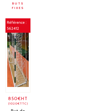
BUTS
FIXES
Référence :
562412
850€HT
(1020€TTC)
But de