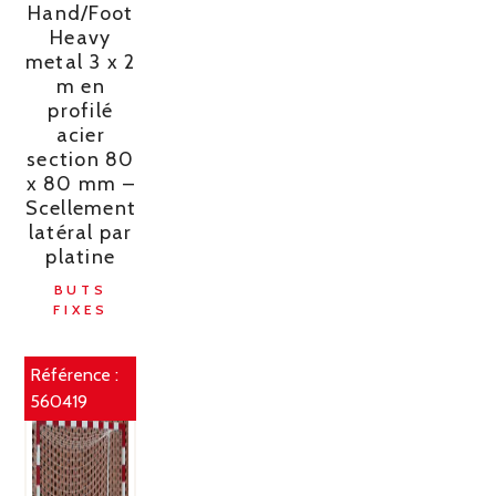
Hand/Foot
Heavy
metal 3 x 2
m en
profilé
acier
section 80
x 80 mm –
Scellement
latéral par
platine
BUTS
FIXES
Référence :
560419