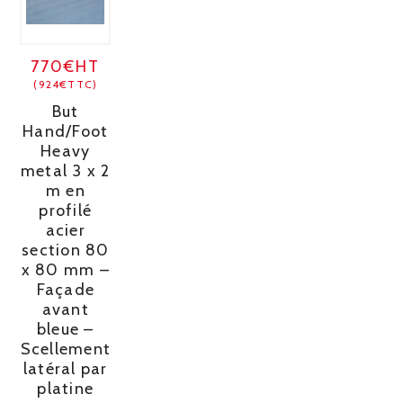
770€HT
(924€TTC)
But
Hand/Foot
Heavy
metal 3 x 2
m en
profilé
acier
section 80
x 80 mm –
Façade
avant
bleue –
Scellement
latéral par
platine