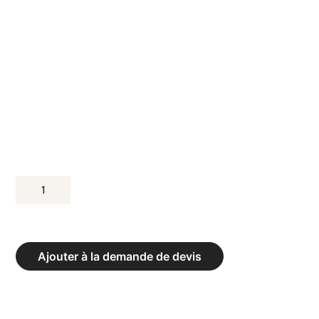
QUANTITÉ
DE
BUT
DE
Ajouter à la demande de devis
HANDBALL
COMPÉTITIONS
REPLIABLE