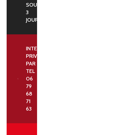
CM
SOUS
3
JOURS
INTERLOCUTEUR
PRIVILÉGIÉ
PAR
TEL
06
79
68
71
63