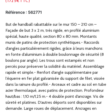
(1725€TTC)
Référence :
562771
But de handball rabattable sur le mur 150 – 210 cm –
Façade de but 3 x 2 m, très rigide, en profilé aluminium
spécial, haute qualité, section 80 x 80 mm. Montants
munis de patins de protection synthétiques.- Raccords
d‘angles particulièrement rigides, grâce à leurs manchons
en fonte d’aluminium à double boulonnage de sécurité (8
boulons par angle). Les trous sont estampés et non
percés pour préserver la solidité du matériel. Assemblage
rapide et simple.- Renfort d‘angle supplémentaire par
l’équerre en fer plat galvanisée du support de filet, vissée
dans la rainure du profilé.- Arceaux et cadre au sol en tube
acier thermolaqué, avec patins de protection. Profondeur
haut/bas : 1,10 m/1,25 m.- 4 double point d‘ancrage. Vis de
sûreté et platines. D‘autres déports sont disponibles sur
demande. Large roues de déplacement. Ancrages en