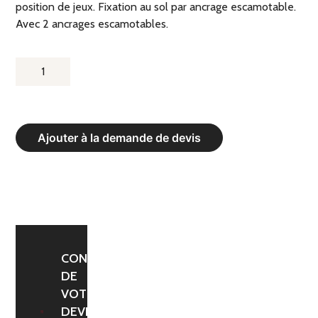
position de jeux. Fixation au sol par ancrage escamotable.
Avec 2 ancrages escamotables.
QUANTITÉ
DE
BUT
DE
Ajouter à la demande de devis
HANDBALL
RABATTABLE
SUR
LE
MUR
150
CONFIRMATION
DE
-
VOTRE
210
DEVIS