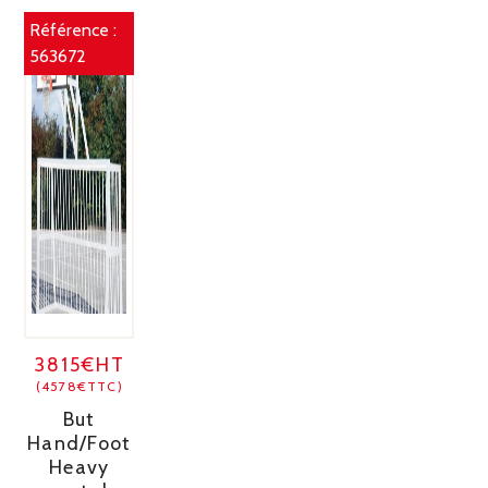
Référence :
563672
3815€HT
(4578€TTC)
But
Hand/Foot
Heavy