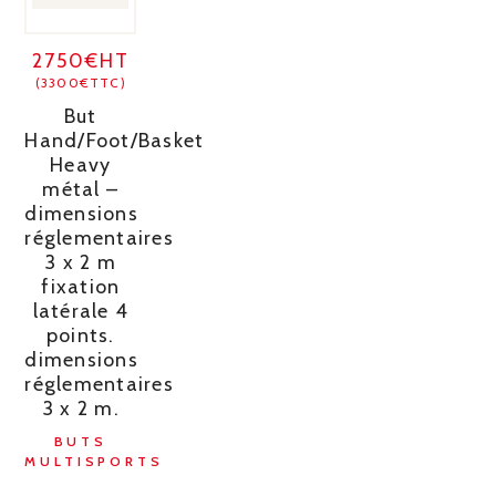
2750€HT
(3300€TTC)
But
Hand/Foot/Basket
Heavy
métal –
dimensions
réglementaires
3 x 2 m
fixation
latérale 4
points.
dimensions
réglementaires
3 x 2 m.
BUTS
MULTISPORTS