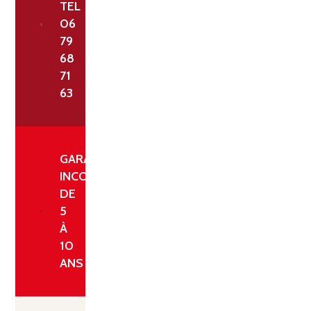
TEL
06
79
68
71
63
GARANTIE
INCONDITIONNELLE
DE
5
À
10
ANS