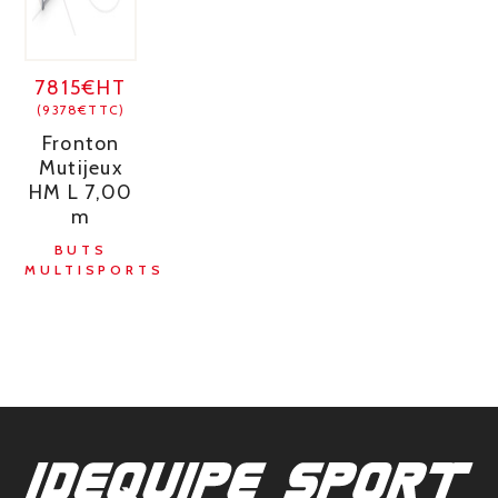
7815€HT
(9378€TTC)
Fronton
Mutijeux
HM L 7,00
m
BUTS
MULTISPORTS