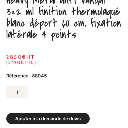
Heavy Metal anti vandal
3×2 ml finition thermolaqué
blanc déport 60 cm, fixation
latérale 4 points
2850€HT
(3420€TTC)
Référence :
88045
QUANTITÉ
DE
BUT
HAND/FOOT/BASKET
Ajouter à la demande de devis
HEAVY