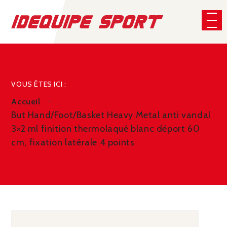
Panneau de gestion des cookies
CHERCHER
VOUS ÊTES ICI :
Accueil
But Hand/Foot/Basket Heavy Metal anti vandal
3×2 ml finition thermolaqué blanc déport 60
cm, fixation latérale 4 points