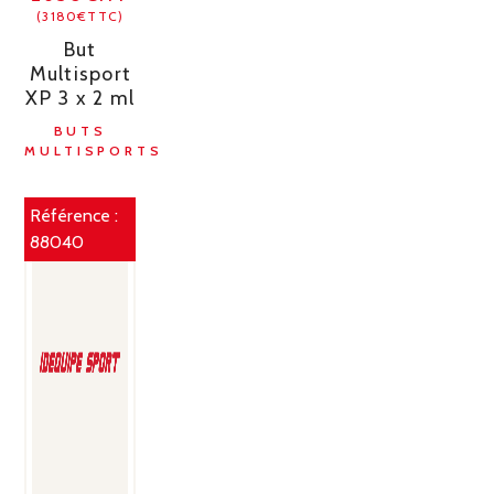
(3180€TTC)
But
Multisport
XP 3 x 2 ml
BUTS
MULTISPORTS
Référence :
88040