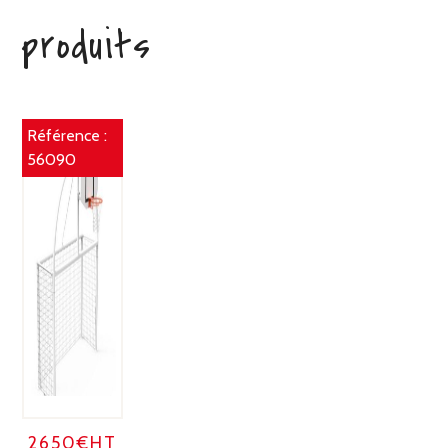
produits
Référence :
56090
2650€HT