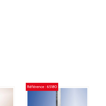
Référence :
65180