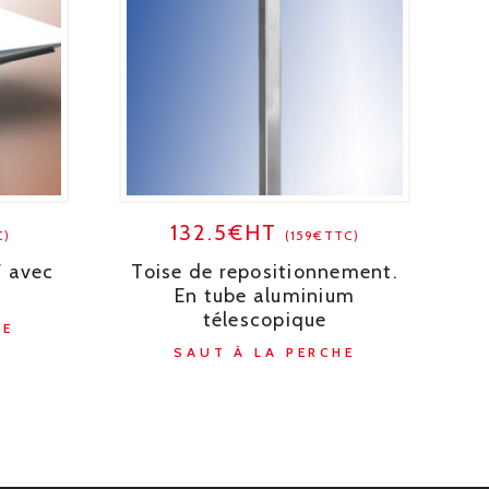
132.5€HT
C)
(159€TTC)
F avec
Toise de repositionnement.
En tube aluminium
télescopique
HE
SAUT À LA PERCHE