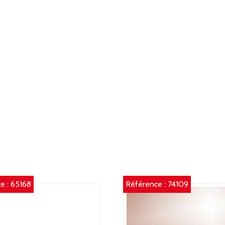
e :
65168
Référence :
74109