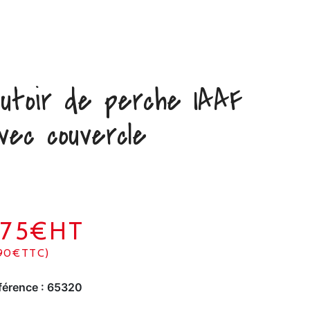
utoir de perche IAAF
vec couvercle
575€HT
90€TTC)
férence :
65320