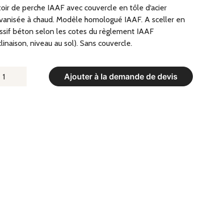
oir de perche IAAF avec couvercle en tôle d‘acier
vanisée à chaud. Modèle homologué IAAF. A sceller en
sif béton selon les cotes du règlement IAAF
clinaison, niveau au sol). Sans couvercle.
UANTITÉ
Ajouter à la demande de devis
E
UTOIR
E
ERCHE
AF
VEC
OUVERCLE