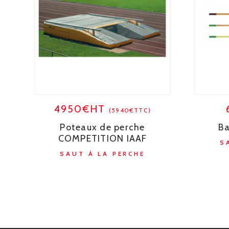
4950€HT
(5940€TTC)
Poteaux de perche
Ba
COMPETITION IAAF
S
SAUT À LA PERCHE