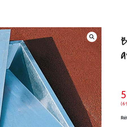
B
a
(6
Ré