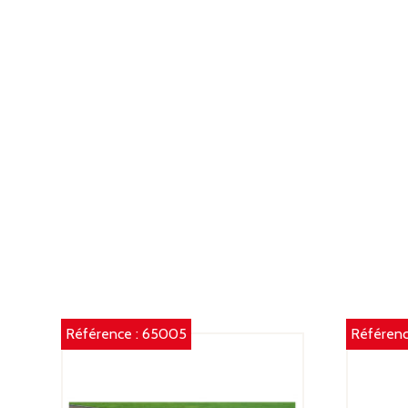
Référence :
65005
Référenc