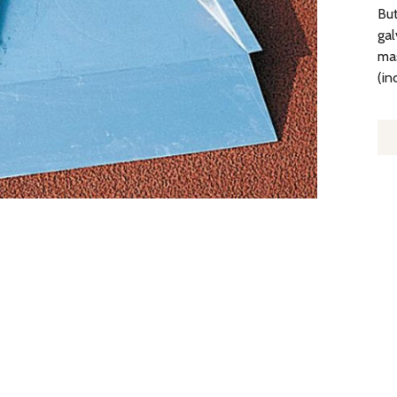
But
gal
mas
(in
Q
D
B
D
P
IA
A
C