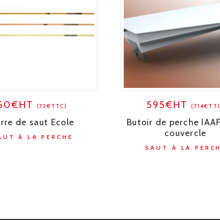
60€HT
595€HT
(72€TTC)
(714€TT
rre de saut Ecole
Butoir de perche IAA
couvercle
AUT À LA PERCHE
SAUT À LA PERC