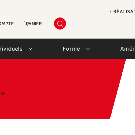
RÉALISA
OMPTE
PANIER
dividuels
Forme
Amén
le