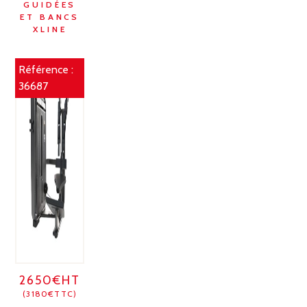
GUIDÉES
ET BANCS
XLINE
Référence :
36687
2650€HT
(3180€TTC)