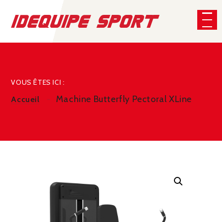
Panneau de gestion des cookies
CHERCHER
VOUS ÊTES ICI :
Machine Butterfly Pectoral XLine
Accueil