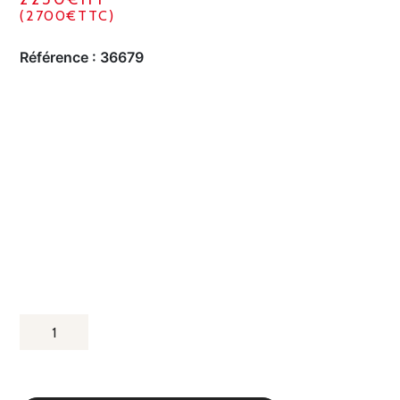
(2700€TTC)
Référence :
36679
QUANTITÉ
DE
MACHINE