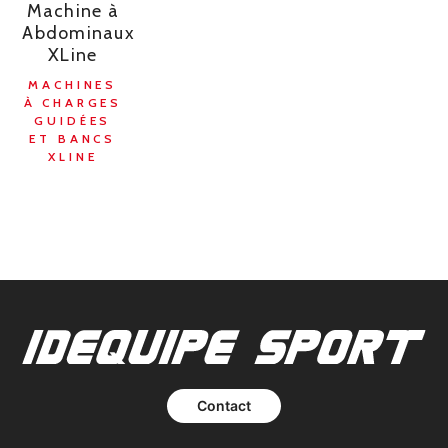
Machine à
Abdominaux
XLine
MACHINES
À CHARGES
GUIDÉES
ET BANCS
XLINE
Contact