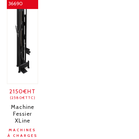
36690
2150€HT
(2580€TTC)
Machine
Fessier
XLine
MACHINES
À CHARGES