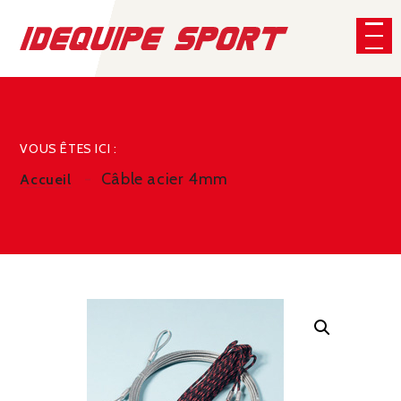
Panneau de gestion des cookies
CHERCHER
VOUS ÊTES ICI :
Câble acier 4mm
Accueil