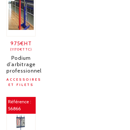
975€HT
(1170€TTC)
Podium
d’arbitrage
professionnel
ACCESSOIRES
ET FILETS
Référence :
56866