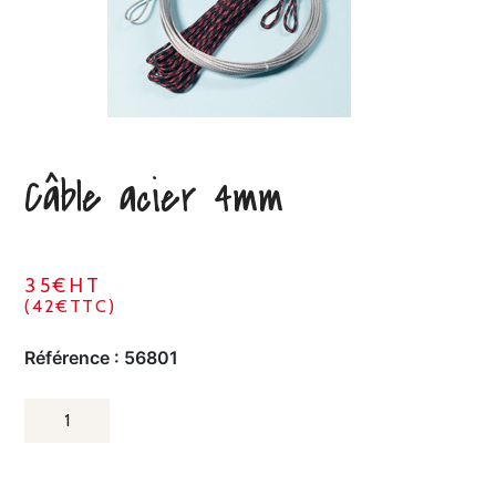
Câble acier 4mm
35€HT
(42€TTC)
Référence :
56801
QUANTITÉ
DE
CÂBLE