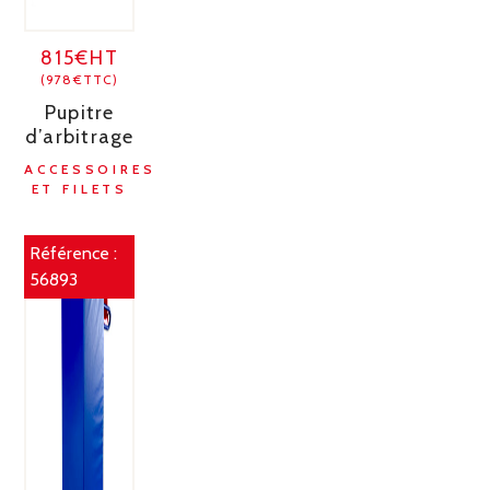
815€HT
(978€TTC)
Pupitre
d’arbitrage
ACCESSOIRES
ET FILETS
Référence :
56893