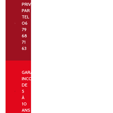
PRIVILÉGIÉ
PAR
TEL
06
79
68
71
63
GARANTIE
INCONDITIONNELLE
DE
5
À
10
ANS