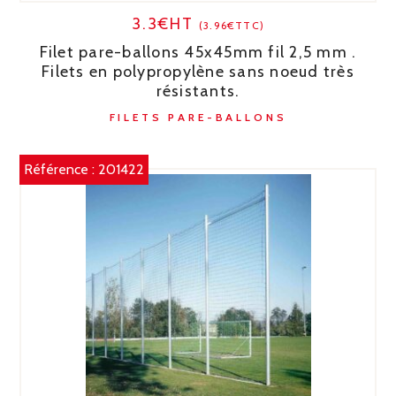
3.3€HT
(3.96€TTC)
Filet pare-ballons 45x45mm fil 2,5 mm .
Filets en polypropylène sans noeud très
résistants.
FILETS PARE-BALLONS
Référence :
201422