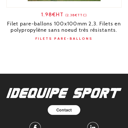
1.98€HT
(2.38€TTC)
Filet pare-ballons 100x100mm 2,3. Filets en
polypropylène sans noeud très résistants.
FILETS PARE-BALLONS
Contact