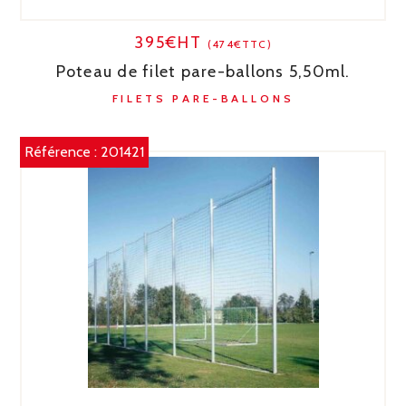
395€HT
(474€TTC)
Poteau de filet pare-ballons 5,50ml.
FILETS PARE-BALLONS
Référence :
201421