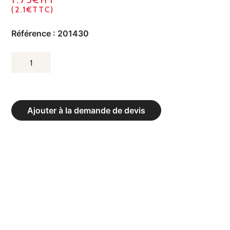
1.75€HT
(2.1€TTC)
Référence :
201430
QUANTITÉ
DE
CÂBLE
ACIER
Ajouter à la demande de devis