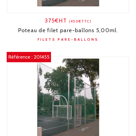
375€HT
(450€TTC)
Poteau de filet pare-ballons 5,00ml.
FILETS PARE-BALLONS
Référence :
201455