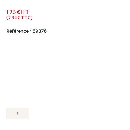
195€HT
(234€TTC)
Référence :
59376
QUANTITÉ
DE
CADRE