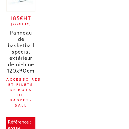
185€HT
(222€TTC)
Panneau
de
basketball
spécial
extérieur
demi-lune
120x90cm
ACCESSOIRES
ET FILETS
DE BUTS
DE
BASKET-
BALL
Référence :
59386