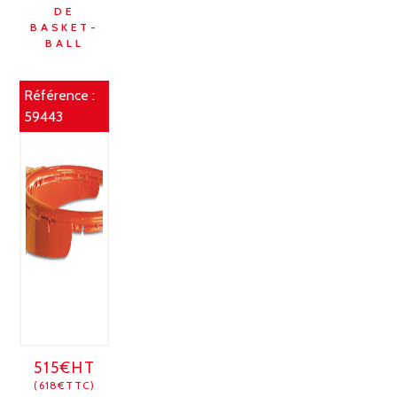
DE
BASKET-
BALL
Référence :
59443
515€HT
(618€TTC)