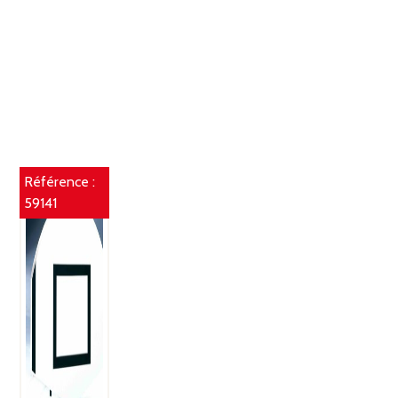
Référence :
59141