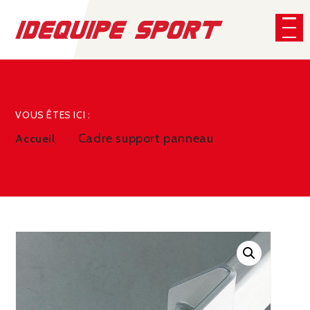
Panneau de gestion des cookies
CHERCHER
VOUS ÊTES ICI :
Cadre support panneau
Accueil