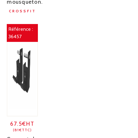
mousqueton.
CROSSFIT
Référence :
36457
67.5€HT
(81€TTC)