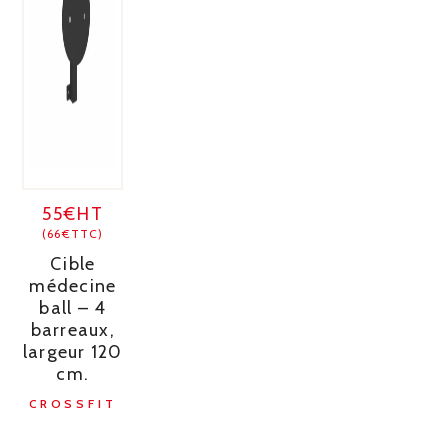
55€HT
(66€TTC)
Cible
médecine
ball – 4
barreaux,
largeur 120
cm.
CROSSFIT