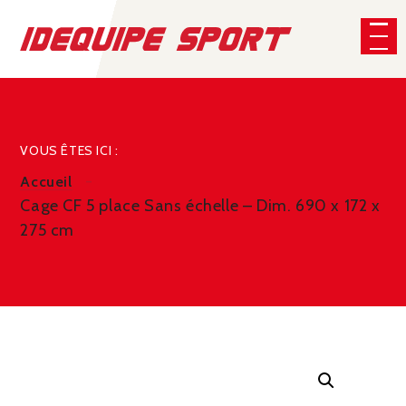
Panneau de gestion des cookies
CHERCHER
VOUS ÊTES ICI :
Accueil
Cage CF 5 place Sans échelle – Dim. 690 x 172 x
275 cm