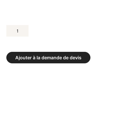
QUANTITÉ
DE
CAGE
CF
Ajouter à la demande de devis
5
PLACE
SANS
ÉCHELLE
-
DIM.
690
X