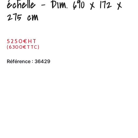
échelle – Dim. 690 x 172 x
275 cm
5250€HT
(6300€TTC)
Référence :
36429