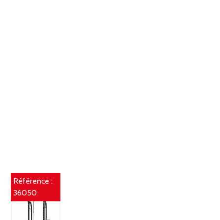
Référence :
36050