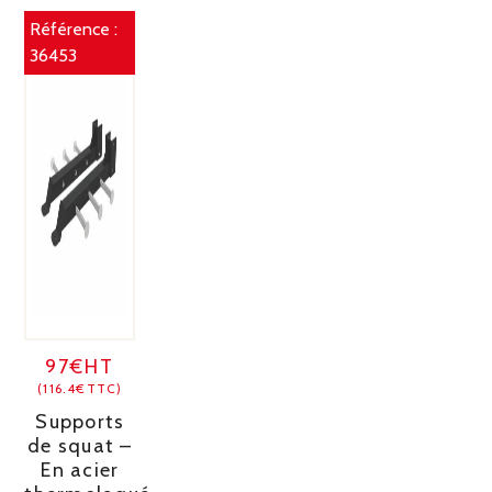
Référence :
36453
97€HT
(116.4€TTC)
Supports
de squat –
En acier