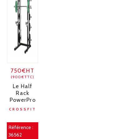
750€HT
(900€TTC)
Le Half
Rack
PowerPro
CROSSFIT
Référence :
36562