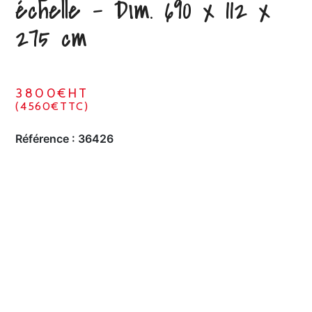
échelle – Dim. 690 x 112 x
275 cm
3800€HT
(4560€TTC)
Référence :
36426