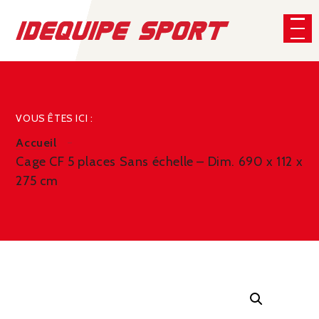
Panneau de gestion des cookies
CHERCHER
VOUS ÊTES ICI :
Accueil
Cage CF 5 places Sans échelle – Dim. 690 x 112 x
275 cm