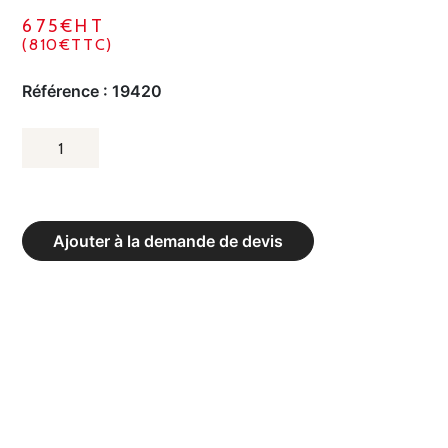
675€HT
(810€TTC)
Référence :
19420
QUANTITÉ
DE
CAISSE
DE
Ajouter à la demande de devis
TRANSPORT
POUR
4
PLATEAUX
DE
SCÈNES