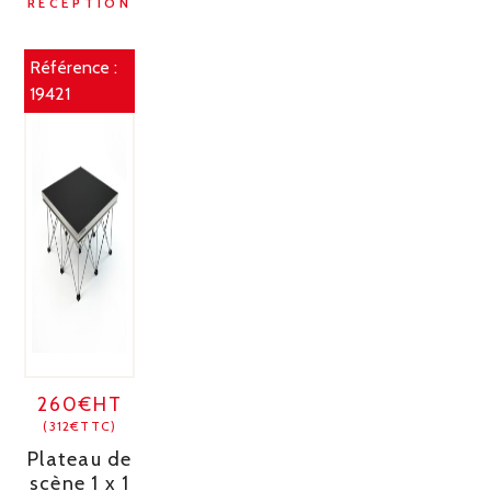
RÉCEPTION
Référence :
19421
260€HT
(312€TTC)
Plateau de
scène 1 x 1