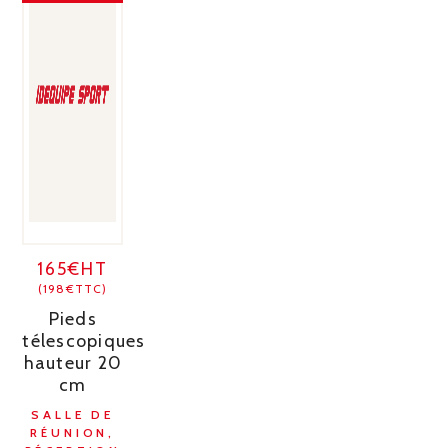
165€HT
(198€TTC)
Pieds
télescopiques
hauteur 20
cm
SALLE DE
RÉUNION,