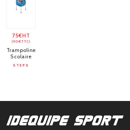
75€HT
(90€TTC)
Trampoline
Scolaire
STEPS