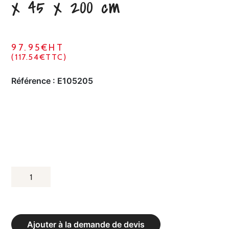
x 45 x 200 cm
97.95€HT
(117.54€TTC)
Référence :
E105205
QUANTITÉ
DE
CHARIOT
STEP
Ajouter à la demande de devis