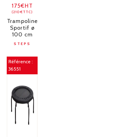
175€HT
(210€TTC)
Trampoline
Sportif ø
100 cm
STEPS
Référence :
36551