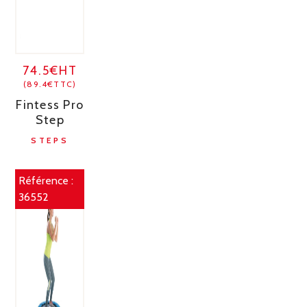
74.5€HT
(89.4€TTC)
Fintess Pro
Step
STEPS
Référence :
36552