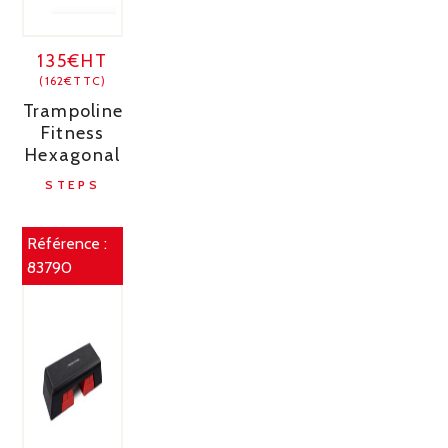
135€HT
(162€TTC)
Trampoline
Fitness
Hexagonal
STEPS
Référence :
83790