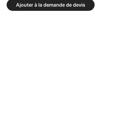
TRANSPORT
Ajouter à la demande de devis
MATELAS
300X65CM
SANS
PLATEAU
BOIS