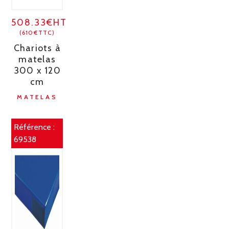
508.33€HT
(610€TTC)
Chariots à
matelas
300 x 120
cm
MATELAS
Référence :
69538