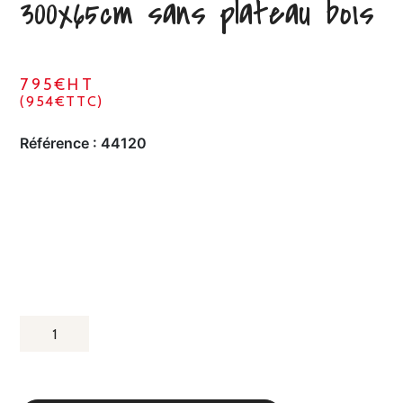
300x65cm sans plateau bois
795€HT
(954€TTC)
Référence :
44120
QUANTITÉ
DE
CHARIOT