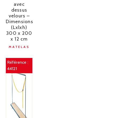
avec
dessus
velours –
Dimensions
(Lxlxh)
300 x 200
x 12 cm
MATELAS
Référence :
44121