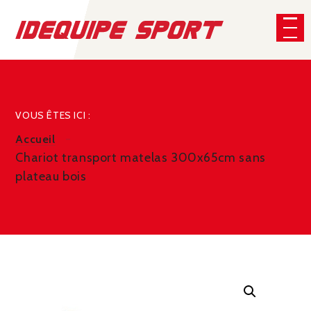
Panneau de gestion des cookies
CHERCHER
VOUS ÊTES ICI :
Accueil
Chariot transport matelas 300x65cm sans
plateau bois