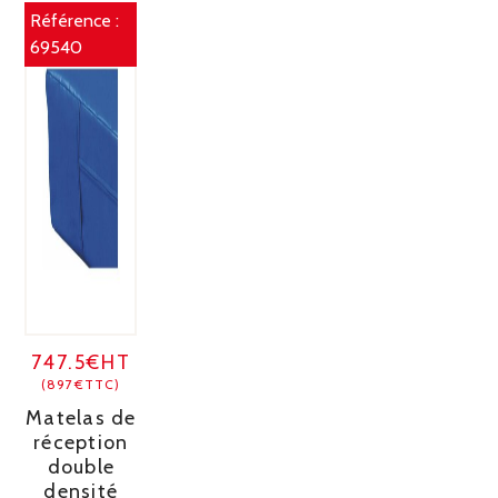
Référence :
69540
747.5€HT
(897€TTC)
Matelas de
réception
double
densité