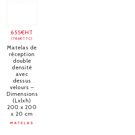
655€HT
(786€TTC)
Matelas de
réception
double
densité
avec
dessus
velours –
Dimensions
(Lxlxh)
200 x 200
x 20 cm
MATELAS