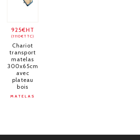
925€HT
(1110€TTC)
Chariot
transport
matelas
300x65cm
avec
plateau
bois
MATELAS