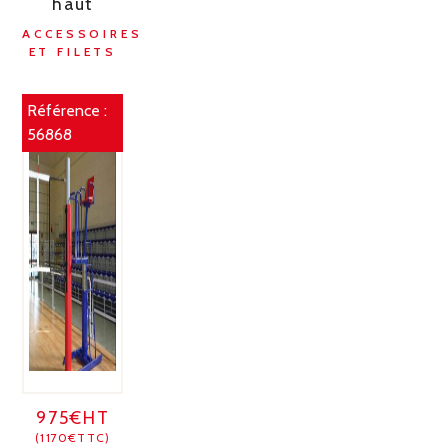
haut
ACCESSOIRES
ET FILETS
Référence :
56868
975€HT
(1170€TTC)