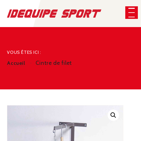
Panneau de gestion des cookies
CHERCHER
VOUS ÊTES ICI :
Cintre de filet
Accueil