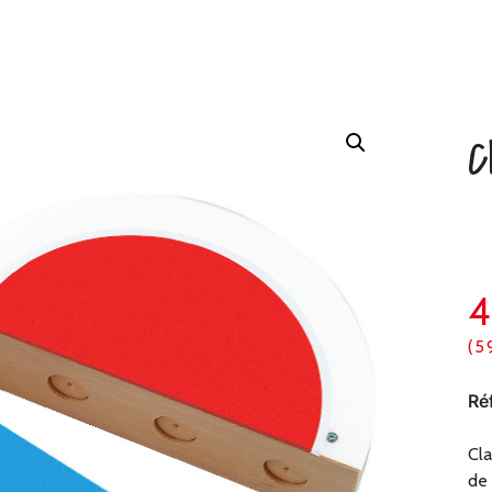
C
4
(5
Ré
Cla
de 