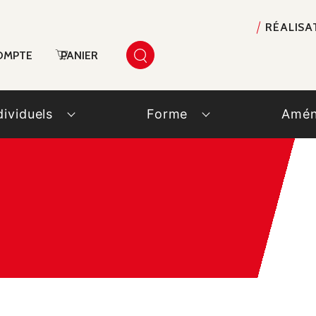
RÉALISA
OMPTE
PANIER
dividuels
Forme
Amén