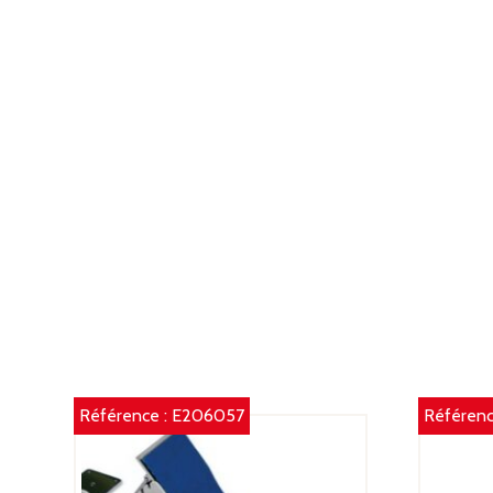
Référence :
E206057
Référenc