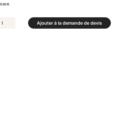
icace.
UANTITÉ
Ajouter à la demande de devis
E
LAQUOIR
E
ÉPART
IS