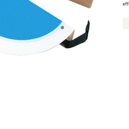
eff
Q
D
C
D
D
BO