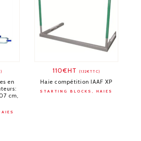
110€HT
)
(132€TTC)
es en
Haie compétition IAAF XP
teurs:
STARTING BLOCKS, HAIES
 107 cm,
HAIES