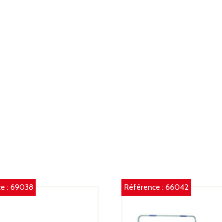
e :
69038
Référence :
66042