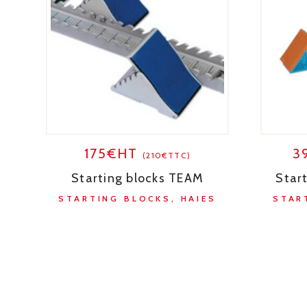
175€HT
3
(210€TTC)
Starting blocks TEAM
Star
STARTING BLOCKS, HAIES
STAR