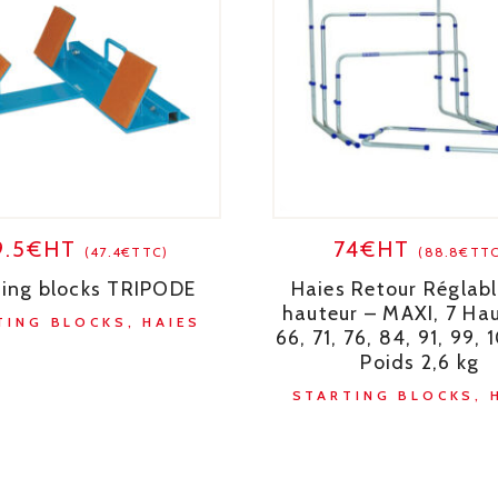
9.5€HT
74€HT
(47.4€TTC)
(88.8€TTC
ting blocks TRIPODE
Haies Retour Réglabl
hauteur – MAXI, 7 Hau
TING BLOCKS, HAIES
66, 71, 76, 84, 91, 99,
Poids 2,6 kg
STARTING BLOCKS, 