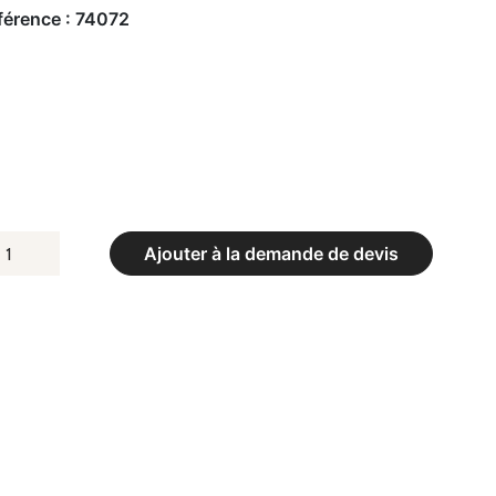
férence :
74072
UANTITÉ
Ajouter à la demande de devis
E
OFFRE
E
ANGEMENT
XTÉRIEUR
ONGUEUR