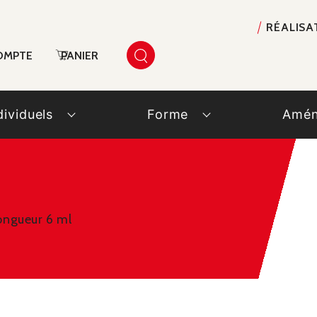
RÉALISA
OMPTE
PANIER
dividuels
Forme
Amén
ongueur 6 ml