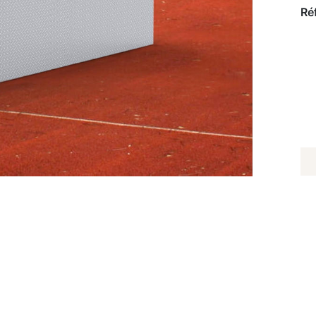
Ré
Q
D
C
D
R
E
-
L