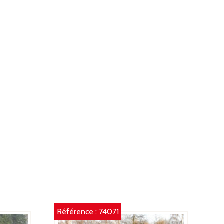
L
Référence :
74071