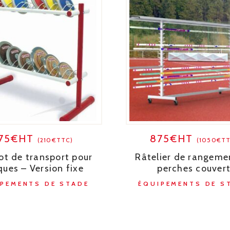
175€HT
875€HT
(210€TTC)
(1050€TT
ot de transport pour
Râtelier de rangeme
ques – Version fixe
perches couver
IPEMENTS DE STADE
ÉQUIPEMENTS DE S