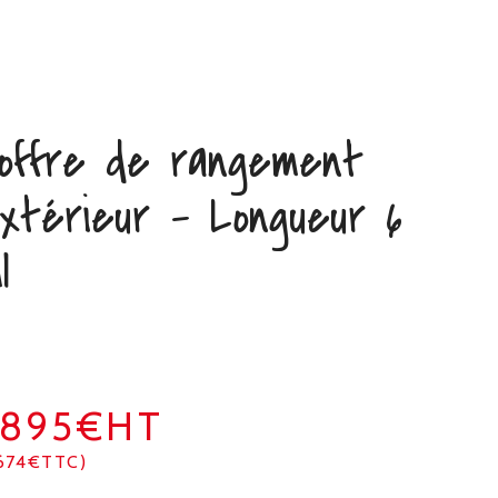
offre de rangement
xtérieur – Longueur 6
l
3895€HT
674€TTC)