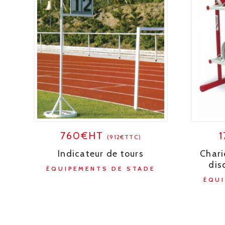
760€HT
(912€TTC)
Indicateur de tours
Chari
dis
ÉQUIPEMENTS DE STADE
ÉQU