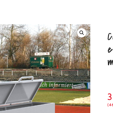
C
e
m
(4