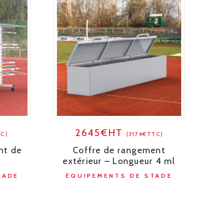
2645€HT
C)
(3174€TTC)
nt de
Coffre de rangement
t
extérieur – Longueur 4 ml
TADE
ÉQUIPEMENTS DE STADE