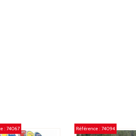
6
M
e :
74067
Référence :
74094