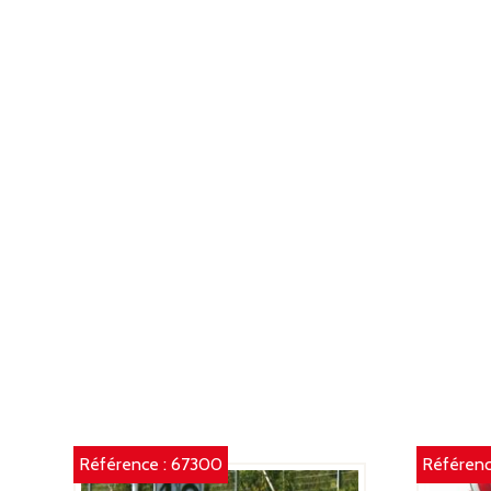
Référence :
67300
Référenc