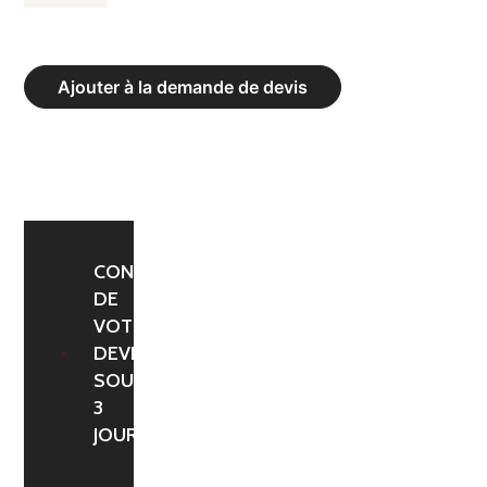
DE
CORDES
FONCTIONNELLES
Ajouter à la demande de devis
-
DIAM.
50
MM,
LONGUEUR
9
CONFIRMATION
DE
ML
VOTRE
-
DEVIS
13,10
SOUS
KG
3
JOURS