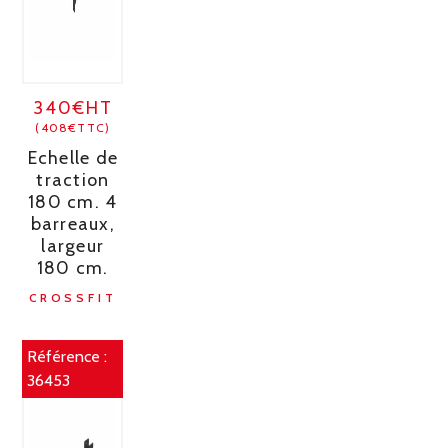
340€HT
(408€TTC)
Echelle de
traction
180 cm. 4
barreaux,
largeur
180 cm.
CROSSFIT
Référence :
36453