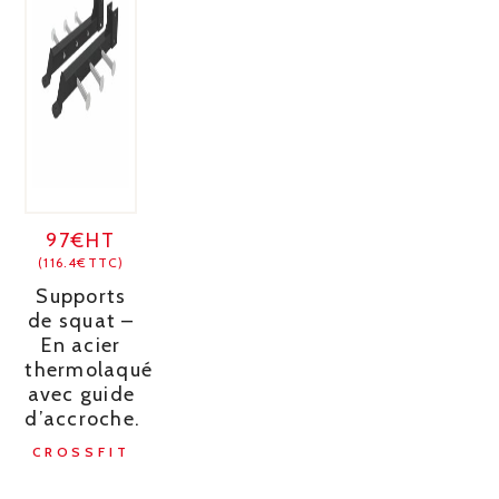
97€HT
(116.4€TTC)
Supports
de squat –
En acier
thermolaqué
avec guide
d’accroche.
CROSSFIT