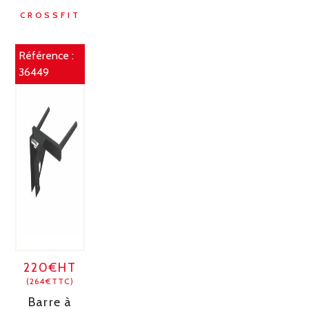
CROSSFIT
Référence :
36449
220€HT
(264€TTC)
Barre à