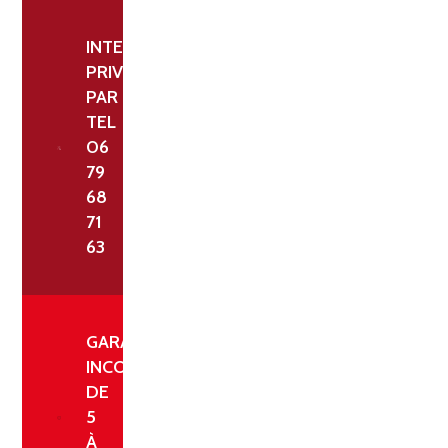
INTERLOCUTEUR
PRIVILÉGIÉ
PAR
TEL
06
79
68
71
63
GARANTIE
INCONDITIONNELLE
DE
5
À