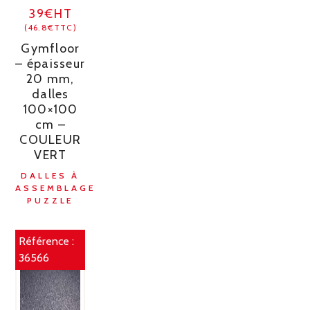
39€HT
(46.8€TTC)
Gymfloor
– épaisseur
20 mm,
dalles
100×100
cm –
COULEUR
VERT
DALLES À
ASSEMBLAGE
PUZZLE
Référence :
36566