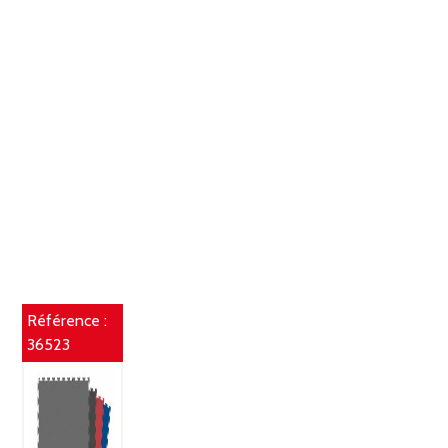
Référence :
36523