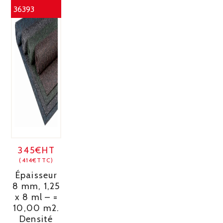
36393
345€HT
(414€TTC)
Épaisseur
8 mm, 1,25
x 8 ml – =
10,00 m2.
Densité